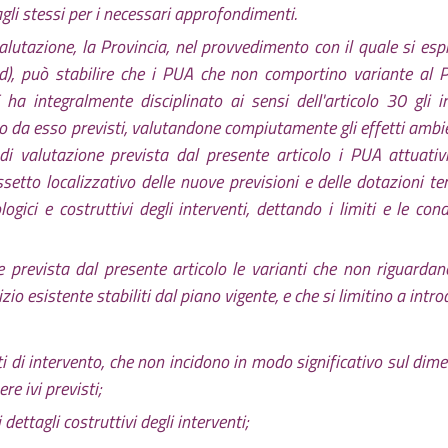
gli stessi per i necessari approfondimenti.
valutazione, la Provincia, nel provvedimento con il quale si es
e d), può stabilire che i PUA che non comportino variante al
a integralmente disciplinato ai sensi dell'articolo 30 gli in
o da esso previsti, valutandone compiutamente gli effetti ambien
i valutazione prevista dal presente articolo i PUA attuativ
tto localizzativo delle nuove previsioni e delle dotazioni territor
ogici e costruttivi degli interventi, dettando i limiti e le con
prevista dal presente articolo le varianti che non riguardano 
io esistente stabiliti dal piano vigente, e che si limitino a intro
i di intervento, che non incidono in modo significativo sul dim
re ivi previsti;
 dettagli costruttivi degli interventi;