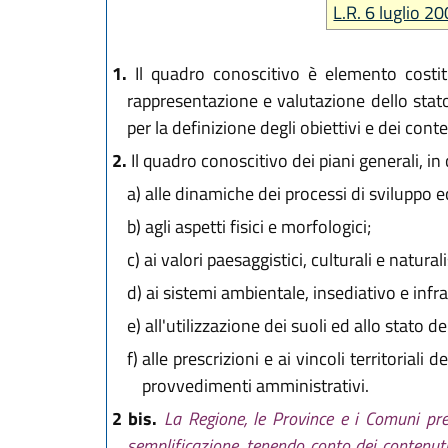
L.R. 6 luglio 20
1.
Il quadro conoscitivo è elemento costitut
rappresentazione e valutazione dello stato 
per la definizione degli obiettivi e dei conten
2.
Il quadro conoscitivo dei piani generali, in 
a)
alle dinamiche dei processi di sviluppo 
b)
agli aspetti fisici e morfologici;
c)
ai valori paesaggistici, culturali e naturalis
d)
ai sistemi ambientale, insediativo e infra
e)
all'utilizzazione dei suoli ed allo stato de
f)
alle prescrizioni e ai vincoli territoriali
provvedimenti amministrativi.
2 bis.
La Regione, le Province e i Comuni pre
semplificazione, tenendo conto dei contenuti 