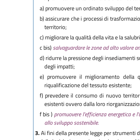
a)
promuovere un ordinato sviluppo del terri
b)
assicurare che i processi di trasformazione
territorio;
c)
migliorare la qualità della vita e la salub
c bis)
salvaguardare le zone ad alto valore amb
d)
ridurre la pressione degli insediamenti s
degli impatti;
e)
promuovere il miglioramento della qua
riqualificazione del tessuto esistente;
f)
prevedere il consumo di nuovo territorio
esistenti ovvero dalla loro riorganizzazio
f bis )
promuovere l'efficienza energetica e l'u
allo sviluppo sostenibile.
3.
Ai fini della presente legge per strumenti di 