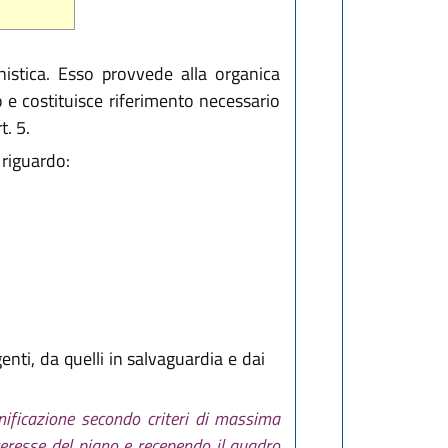
nistica. Esso provvede alla organica
o e costituisce riferimento necessario
t. 5.
 riguardo:
genti, da quelli in salvaguardia e dai
nificazione secondo criteri di massima
nteresse del piano e recependo il quadro