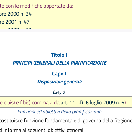
to con le modifiche apportate da:
bre 2000 n. 34
re 2001 n. 47
bre 2002 n. 31
re 2002 n. 37
2003 n. 10
re 2003 n. 26
Titolo I
re 2004 n. 27
PRINCIPI GENERALI DELLA PIANIFICAZIONE
2005 n. 14
Capo I
009 n. 6
Disposizioni generali
bre 2009 n. 23
Art. 2
re 2010 n. 14
2013 n. 15
re c bis) e f bis) comma 2 da
art. 11 L.R. 6 luglio 2009 n. 6
)
2014 n. 17
Funzioni ed obiettivi della pianificazione
a costituisce funzione fondamentale di governo della Regione
si informa ai seguenti obiettivi generali: