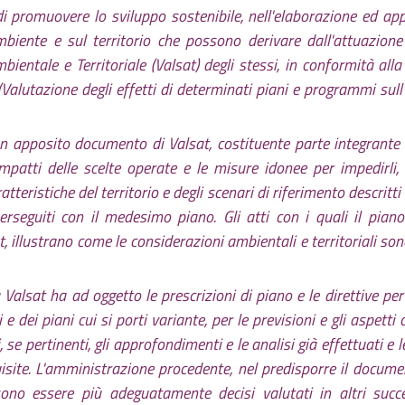
 di promuovere lo sviluppo sostenibile, nell'elaborazione ed ap
l'ambiente e sul territorio che possono derivare dall'attuazio
mbientale e Territoriale (Valsat) degli stessi, in conformità a
Valutazione degli effetti di determinati piani e programmi sull
 un apposito documento di Valsat, costituente parte integrant
i impatti delle scelte operate e le misure idonee per impedirli,
tteristiche del territorio e degli scenari di riferimento descritti
 perseguiti con il medesimo piano. Gli atti con i quali il pi
sat, illustrano come le considerazioni ambientali e territoriali so
 Valsat ha ad oggetto le prescrizioni di piano e le direttive per
 e dei piani cui si porti variante, per le previsioni e gli aspetti
i, se pertinenti, gli approfondimenti e le analisi già effettuati e
cquisite. L'amministrazione procedente, nel predisporre il docum
ono essere più adeguatamente decisi valutati in altri succes