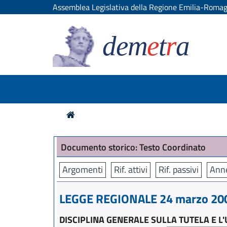
Assemblea Legislativa della Regione Emilia-Roma
dem
e
t
r
a
Documento storico: Testo Coordinato
Argomenti
Rif. attivi
Rif. passivi
Anne
LEGGE REGIONALE 24 marzo 200
DISCIPLINA GENERALE SULLA TUTELA E L