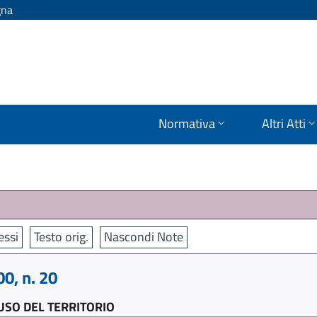
gna
Normativa
Altri Atti
ssi
Testo orig.
Nascondi Note
0, n. 20
'USO DEL TERRITORIO