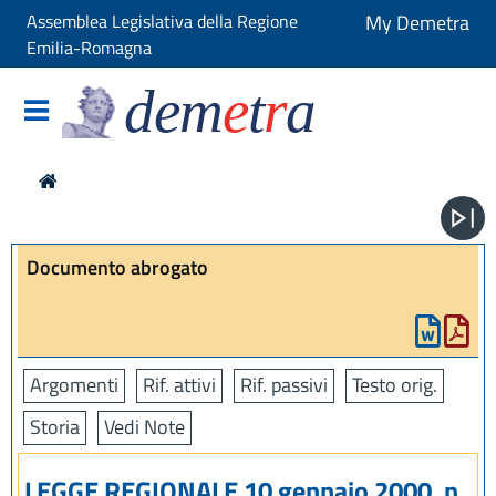
Assemblea Legislativa della Regione
My Demetra
Emilia-Romagna
dem
e
t
r
a
Documento abrogato
Argomenti
Rif. attivi
Rif. passivi
Testo orig.
Storia
Vedi Note
LEGGE REGIONALE 10 gennaio 2000, n.