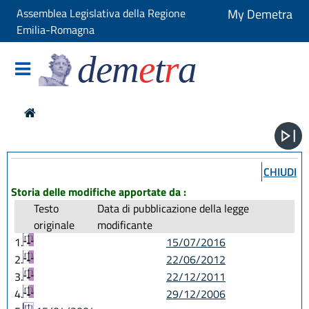
Assemblea Legislativa della Regione
My Demetra
Emilia-Romagna
dem
e
t
r
a
CHIUDI
Storia delle modifiche apportate da :
Testo
Data di pubblicazione della legge
originale
modificante
1.
15/07/2016
2.
22/06/2012
3.
22/12/2011
4.
29/12/2006