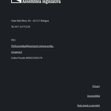
Viale Aldo Moro, 50 - 40127 Bologna
Tel. 051 5275226
PEC:
PEIAssemblea@postacert.regione.emilia-
romagna.it
Codice Fiscale: 80062590379
Privacy
Accessibilità
Note legali e copyright