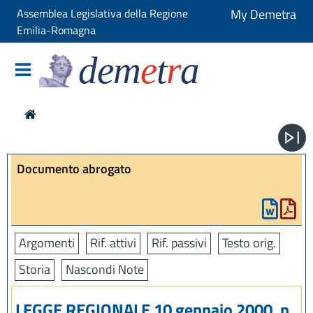
Assemblea Legislativa della Regione
My Demetra
Emilia-Romagna
dem
e
t
r
a
Documento abrogato
Argomenti
Rif. attivi
Rif. passivi
Testo orig.
Storia
Nascondi Note
LEGGE REGIONALE 10 gennaio 2000, n.