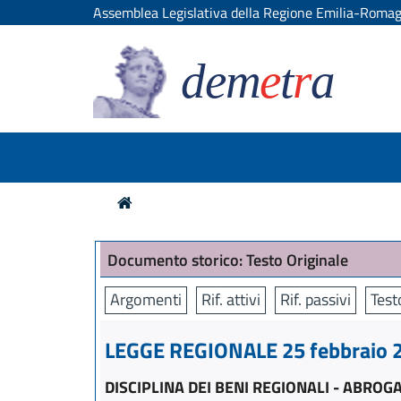
Assemblea Legislativa della Regione Emilia-Roma
dem
e
t
r
a
Documento storico: Testo Originale
Argomenti
Rif. attivi
Rif. passivi
Test
LEGGE REGIONALE 25 febbraio 2
DISCIPLINA DEI BENI REGIONALI - ABRO