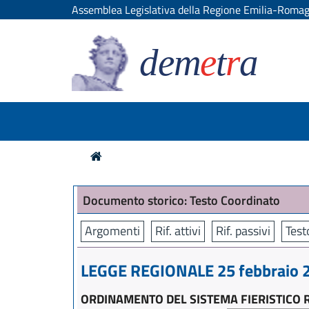
Assemblea Legislativa della Regione Emilia-Roma
dem
e
t
r
a
Documento storico: Testo Coordinato
Argomenti
Rif. attivi
Rif. passivi
Test
LEGGE REGIONALE 25 febbraio 2
ORDINAMENTO DEL SISTEMA FIERISTICO 