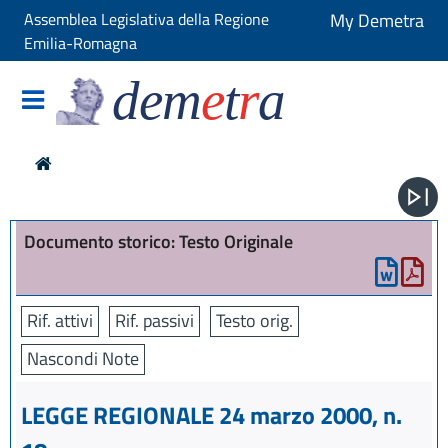
Assemblea Legislativa della Regione
My Demetra
Emilia-Romagna
dem
e
t
r
a
Documento storico: Testo Originale
Rif. attivi
Rif. passivi
Testo orig.
Nascondi Note
LEGGE REGIONALE 24 marzo 2000, n.