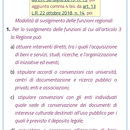
aggiunto comma 4 bis. da
art. 13
L.R. 22 ottobre 2018, n. 14
, poi
sostituito da
art. 7 L.R. 26
Modalità di svolgimento delle funzioni regionali
novembre 2020, n. 7
, infine
1.
Per lo svolgimento delle funzioni di cui all’articolo 3
modificata lett. c) ed inserita la
la Regione può:
lettera i bis) da
art. 7 L.R. 21
a)
attuare interventi diretti, tra i quali l’acquisizione
ottobre 2021, n. 13
)
di beni e servizi, studi, ricerche, e l’organizzazione
di iniziative ed eventi;
b)
stipulare accordi o convenzioni con università,
centri di documentazione e ricerca pubblici o
privati, enti e associazioni;
c)
stipulare convenzioni con gli enti individuati
quale sede di conservazione dei documenti di
interesse culturale destinati all’uso pubblico per i
quali è previsto il deposito legale;