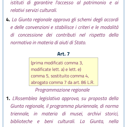
istituti di garantire l'accesso al patrimonio e ai
relativi servizi culturali.
4.
La Giunta regionale approva gli schemi degli accordi
e delle convenzioni e stabilisce i criteri e le modalità
di concessione dei contributi nel rispetto della
normativa in materia di aiuti di Stato.
Art. 7
(prima modificati comma 3,
modificate lett. a) e lett. e)
comma 5, sostituito comma 4,
abrogato comma 7 da art. 86 L.R.
30 luglio 2015, n. 13, poi
Programmazione regionale
modificato comma 3 da art. 9 L.R.
1.
L'Assemblea legislativa approva, su proposta della
29 dicembre 2015, n. 22, poi
Giunta regionale, il programma pluriennale, di norma
sostituito comma 4 da art. 7 L.R.
triennale, in materia di musei, archivi storici,
27 dicembre 2018, n. 24, infine
biblioteche e beni culturali. La Giunta, nella
sostituito da art. 8 L.R. 26