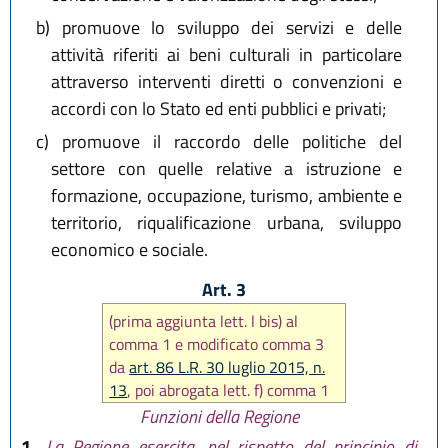
b)
promuove lo sviluppo dei servizi e delle
attività riferiti ai beni culturali in particolare
attraverso interventi diretti o convenzioni e
accordi con lo Stato ed enti pubblici e privati;
c)
promuove il raccordo delle politiche del
settore con quelle relative a istruzione e
formazione, occupazione, turismo, ambiente e
territorio, riqualificazione urbana, sviluppo
economico e sociale.
Art. 3
(prima aggiunta lett. l bis) al
comma 1 e modificato comma 3
da
art. 86 L.R. 30 luglio 2015, n.
13
, poi abrogata lett. f) comma 1
e modificato comma 3 da
art. 12
Funzioni della Regione
L.R. 22 ottobre 2018, n. 14
, in
1.
La Regione esercita, nel rispetto del principio di