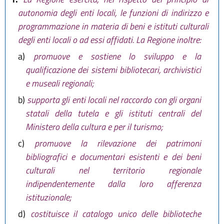
seguito sosituito articolo da
art. 6
autonomia degli enti locali, le funzioni di indirizzo e
L.R. 26 novembre 2020, n. 7
,
programmazione in materia di beni e istituti culturali
infine modificate lett. b), d) e g)
degli enti locali o ad essi affidati. La Regione inoltre:
comma 1 da
art. 6 L.R. 21 ottobre
2021, n. 13
)
a)
promuove e sostiene lo sviluppo e la
qualificazione dei sistemi bibliotecari, archivistici
e museali regionali;
b)
supporta gli enti locali nel raccordo con gli organi
statali della tutela e gli istituti centrali del
Ministero della cultura e per il turismo;
c)
promuove la rilevazione dei patrimoni
bibliografici e documentari esistenti e dei beni
culturali nel territorio regionale
indipendentemente dalla loro afferenza
istituzionale;
d)
costituisce il catalogo unico delle biblioteche