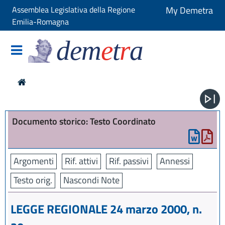
Assemblea Legislativa della Regione
My Demetra
Emilia-Romagna
dem
e
t
r
a
Documento storico: Testo Coordinato
Argomenti
Rif. attivi
Rif. passivi
Annessi
Testo orig.
Nascondi Note
LEGGE REGIONALE 24 marzo 2000, n.