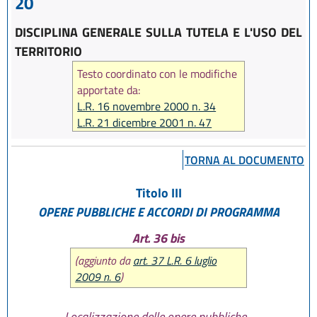
20
DISCIPLINA GENERALE SULLA TUTELA E L'USO DEL
TERRITORIO
Testo coordinato con le modifiche
apportate da:
L.R. 16 novembre 2000 n. 34
L.R. 21 dicembre 2001 n. 47
L.R. 25 novembre 2002 n. 31
L.R. 19 dicembre 2002 n. 37
TORNA AL DOCUMENTO
L.R. 3 giugno 2003 n. 10
L.R. 17 dicembre 2003 n. 26
Titolo III
L.R. 23 dicembre 2004 n. 27
OPERE PUBBLICHE E ACCORDI DI PROGRAMMA
L.R. 27 luglio 2005 n. 14
L.R. 6 luglio 2009 n. 6
Art. 36 bis
L.R. 30 novembre 2009 n. 23
(aggiunto da
art. 37 L.R. 6 luglio
L.R. 23 dicembre 2010 n. 14
2009 n. 6
)
L.R. 30 luglio 2013 n. 15
L.R. 18 luglio 2014 n. 17
Localizzazione delle opere pubbliche