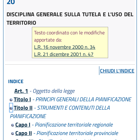
20
DISCIPLINA GENERALE SULLA TUTELA E L'USO DEL
TERRITORIO
Testo coordinato con le modifiche
apportate da:
L.R. 16 novembre 2000 n. 34
L.R. 21 dicembre 2001 n. 47
L.R. 25 novembre 2002 n. 31
L.R. 19 dicembre 2002 n. 37
CHIUDI L'INDICE
L.R. 3 giugno 2003 n. 10
INDICE
L.R. 17 dicembre 2003 n. 26
L.R. 23 dicembre 2004 n. 27
Art. 1
- Oggetto della legge
L.R. 27 luglio 2005 n. 14
Titolo I
- PRINCIPI GENERALI DELLA PIANIFICAZIONE
L.R. 6 luglio 2009 n. 6
Titolo II
- STRUMENTI E CONTENUTI DELLA
L.R. 30 novembre 2009 n. 23
PIANIFICAZIONE
L.R. 23 dicembre 2010 n. 14
Capo I
- Pianificazione territoriale regionale
L.R. 30 luglio 2013 n. 15
Capo II
- Pianificazione territoriale provinciale
L.R. 18 luglio 2014 n. 17