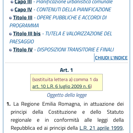
L.R. 30 maggio 2016 n. 9
Capo III
- Pianificazione urbanistica comunale
Capo IV
- CONTENUTI DELLA PIANIFICAZIONE
Titolo III
- OPERE PUBBLICHE E ACCORDI DI
PROGRAMMA
Titolo III bis
- TUTELA E VALORIZZAZIONE DEL
PAESAGGIO
Titolo IV
- DISPOSIZIONI TRANSITORIE E FINALI
CHIUDI L'INDICE
Art. 1
(sostituita lettera a) comma 1 da
art. 10 L.R. 6 luglio 2009 n. 6
)
Oggetto della legge
1.
La Regione Emilia Romagna, in attuazione dei
principi della Costituzione e dello Statuto
regionale e in conformità alle leggi della
Repubblica ed ai principi della
L.R. 21 aprile 1999,