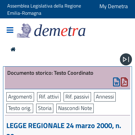
Assemblea Legislativa della Regione
My Demetra
Emilia-Romagna
dem
e
t
r
a
Documento storico: Testo Coordinato
Argomenti
Rif. attivi
Rif. passivi
Annessi
Testo orig.
Storia
Nascondi Note
LEGGE REGIONALE 24 marzo 2000, n.