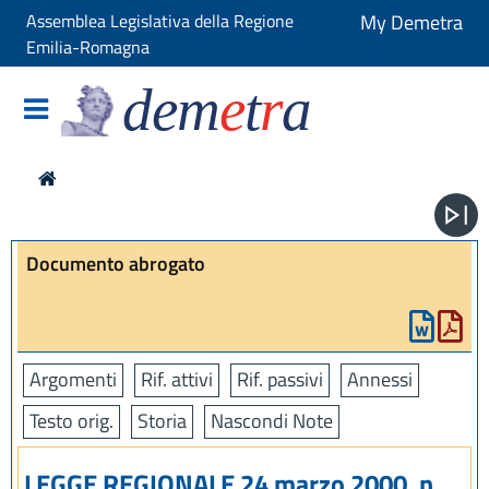
Assemblea Legislativa della Regione
My Demetra
Emilia-Romagna
dem
e
t
r
a
Documento abrogato
Argomenti
Rif. attivi
Rif. passivi
Annessi
Testo orig.
Storia
Nascondi Note
LEGGE REGIONALE 24 marzo 2000, n.