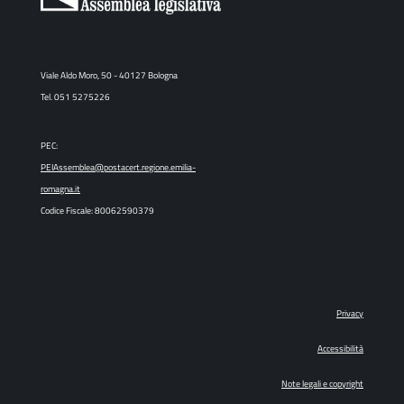
Viale Aldo Moro, 50 - 40127 Bologna
Tel. 051 5275226
PEC:
PEIAssemblea@postacert.regione.emilia-
romagna.it
Codice Fiscale: 80062590379
Privacy
Accessibilità
Note legali e copyright