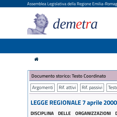
Assemblea Legislativa della Regione Emilia-Roma
dem
e
t
r
a
Documento storico: Testo Coordinato
Argomenti
Rif. attivi
Rif. passivi
Test
LEGGE REGIONALE 7 aprile 2000,
DISCIPLINA DELLE ORGANIZZAZIONI