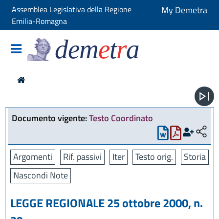
Assemblea Legislativa della Regione
My Demetra
Emilia-Romagna
dem
e
t
r
a
Documento vigente:
Testo Coordinato
Argomenti
Rif. passivi
Iter
Testo orig.
Storia
Nascondi Note
LEGGE REGIONALE 25 ottobre 2000, n.