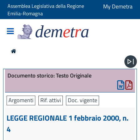
Assemblea Legislativa della Regione
My Demetra
Emilia-Romagna
dem
e
t
r
a
Documento storico: Testo Originale
Argomenti
Rif. attivi
Doc. vigente
LEGGE REGIONALE 1 febbraio 2000, n.
4