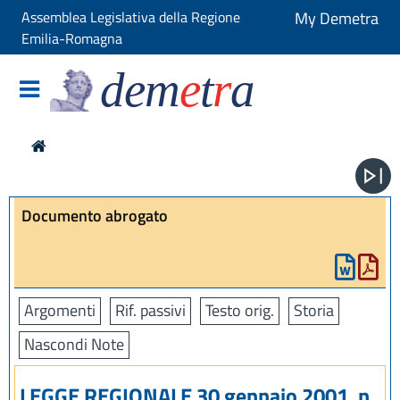
Assemblea Legislativa della Regione
My Demetra
Emilia-Romagna
dem
e
t
r
a
Documento abrogato
Argomenti
Rif. passivi
Testo orig.
Storia
Nascondi Note
LEGGE REGIONALE 30 gennaio 2001, n.