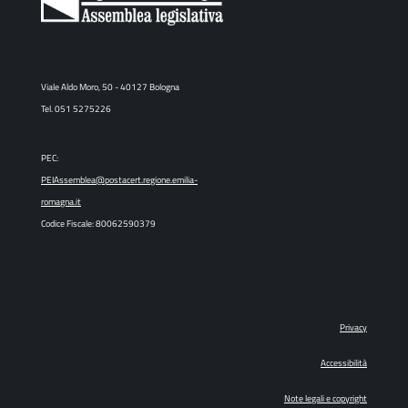
Viale Aldo Moro, 50 - 40127 Bologna
Tel. 051 5275226
PEC:
PEIAssemblea@postacert.regione.emilia-
romagna.it
Codice Fiscale: 80062590379
Privacy
Accessibilità
Note legali e copyright