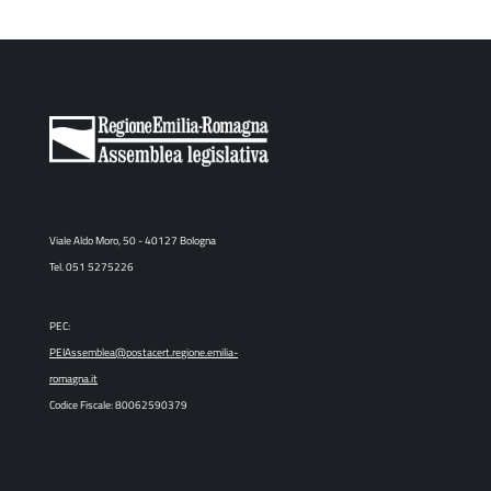
Viale Aldo Moro, 50 - 40127 Bologna
Tel. 051 5275226
PEC:
PEIAssemblea@postacert.regione.emilia-
romagna.it
Codice Fiscale: 80062590379