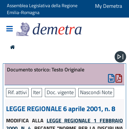
Assemblea Legislativa della Regione
My Demetra
Emilia-Romagna
dem
e
t
r
a
Documento storico: Testo Originale
Rif. attivi
Iter
Doc. vigente
Nascondi Note
LEGGE REGIONALE 6 aprile 2001, n. 8
MODIFICA ALLA
LEGGE REGIONALE 1 FEBBRAIO
2000, N. 4
, RECANTE "NORME PER LA DISCIPLINA