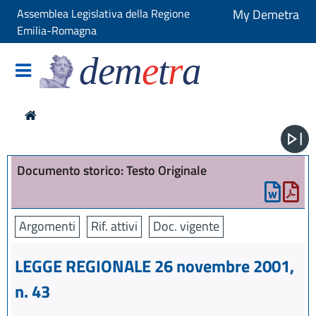
Assemblea Legislativa della Regione
My Demetra
Emilia-Romagna
dem
e
t
r
a
Documento storico: Testo Originale
Argomenti
Rif. attivi
Doc. vigente
LEGGE REGIONALE 26 novembre 2001,
n. 43