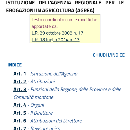
ISTITUZIONE DELL'AGENZIA REGIONALE PER LE
EROGAZIONI IN AGRICOLTURA (AGREA)
Testo coordinato con le modifiche
apportate da:
L.R. 29 ottobre 2008 n. 17
L.R. 18 luglio 2014 n. 17
L.R. 30 aprile 2015 n. 2
L.R. 29 dicembre 2025, n. 11
)
CHIUDI L'INDICE
INDICE
Art. 1
- Istituzione dell'Agenzia
Art. 2
- Attribuzioni
Art. 3
- Funzioni della Regione, delle Province e delle
Comunità montane
Art. 4
- Organi
Art. 5
- Il Direttore
Art. 6
- Attribuzioni del Direttore
Art. 7
- Revisore unico