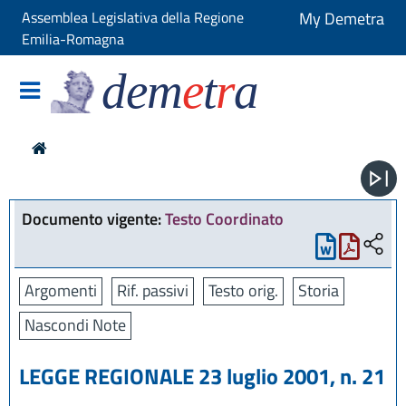
Assemblea Legislativa della Regione
My Demetra
Emilia-Romagna
dem
e
t
r
a
Documento vigente:
Testo Coordinato
Argomenti
Rif. passivi
Testo orig.
Storia
Nascondi Note
LEGGE REGIONALE 23 luglio 2001, n. 21