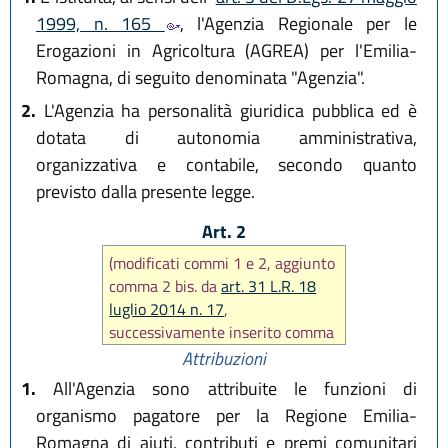
1999, n. 165
, l'Agenzia Regionale per le
Erogazioni in Agricoltura (AGREA) per l'Emilia-
Romagna, di seguito denominata "Agenzia".
2.
L'Agenzia ha personalità giuridica pubblica ed è
dotata di autonomia amministrativa,
organizzativa e contabile, secondo quanto
previsto dalla presente legge.
Art. 2
(modificati commi 1 e 2, aggiunto
comma 2 bis. da
art. 31 L.R. 18
luglio 2014 n. 17
,
successivamente inserito comma
4 bis da
art. 17 L.R. 29 dicembre
Attribuzioni
2025, n. 11
)
1.
All'Agenzia sono attribuite le funzioni di
organismo pagatore per la Regione Emilia-
Romagna di aiuti, contributi e premi comunitari