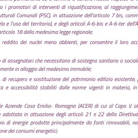
do i promotori di interventi di riqualificazione, al raggiungime
rutturali Comunali (PSC), in attuazione dell'articolo 7 bis, com
a e l'uso del territorio), e degli articoli A-6-bis e A-6-ter dell'
l'articolo 18 della medesima legge regionale;
 reddito dei nuclei meno abbienti, per consentire il loro ac
p di assegnatari che necessitano di sostegno sanitario o socia
riamente in alloggio del medesimo immobile;
, di recupero e sostituzione del patrimonio edilizio esistente, 
a e accessibilità stabiliti dalle norme vigenti in materia, in
e Aziende Casa Emilia- Romagna (ACER) di cui al Capo V all
te adottata in attuazione degli articoli 21 e 22 della Diretti
o di energie prodotte principalmente da fonti rinnovabili, 
one dei consumi energetici;