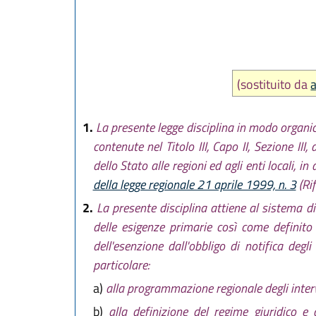
L.R. 1 agosto 
L.R. 29 dicemb
L.R. 3 agosto 
L.R. 14 giugno
L.R. 11 giugno
(sostituito da
a
1.
La presente legge disciplina in modo organic
contenute nel Titolo III, Capo II, Sezione III,
dello Stato alle regioni ed agli enti locali, i
della legge regionale 21 aprile 1999, n. 3
(Rif
2.
La presente disciplina attiene al sistema di 
delle esigenze primarie così come definito 
dell'esenzione dall'obbligo di notifica degl
particolare:
a)
alla programmazione regionale degli interven
b)
alla definizione del regime giuridico e 