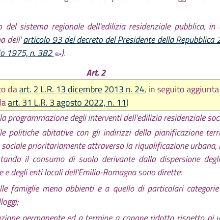
 del sistema regionale dell'edilizia residenziale pubblica, in 
a dell'
articolo 93 del decreto del Presidente della Repubblica
glio 1975, n. 382
).
Art. 2
ito da
art. 2 L.R. 13 dicembre 2013 n. 24
, in seguito aggiunta 
da
art. 31 L.R. 3 agosto 2022, n. 11
)
lla programmazione degli interventi dell'edilizia residenziale soc
politiche abitative con gli indirizzi della pianificazione terr
le sociale prioritariamente attraverso la riqualificazione urbana,
stando il consumo di suolo derivante dalla dispersione degli 
e e degli enti locali dell'Emilia-Romagna sono dirette:
le famiglie meno abbienti e a quello di particolari categorie 
loggi;
cazione permanente ed a termine a canone ridotto rispetto ai v