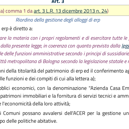
Art. 3
t. a) comma 1 da
art. 3 L.R. 13 dicembre 2013 n. 24
)
Riordino della gestione degli alloggi di erp
 erp è diretto a:
nare la materia con i propri regolamenti e di esercitare tutte 
ti dalla presente legge, in coerenza con quanto previsto dalla
leg
ale delle funzioni amministrative secondo i principi di sussidiari
ittà metropolitana di Bologna secondo la legislazione statale e 
i della titolarità del patrimonio di erp ed il conferimento agl
le funzioni e dei compiti di cui alla lettera a);
pubblici economici, con la denominazione "Azienda Casa E
atrimoni immobiliari e la fornitura di servizi tecnici e ammini
 e l'economicità della loro attività;
 i Comuni possano avvalersi dell'ACER per la gestione uni
po delle politiche abitative.