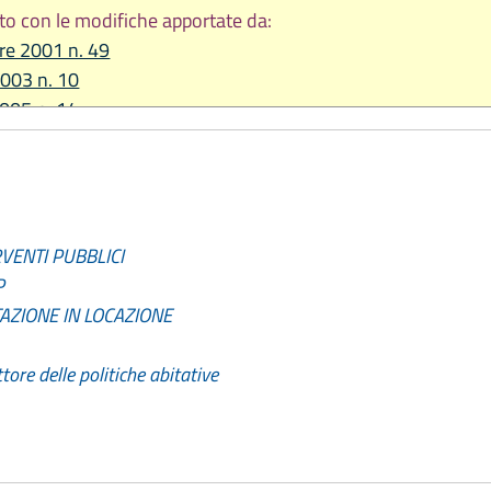
to con le modifiche apportate da:
re 2001 n. 49
2003 n. 10
2005 n. 14
re 2005 n. 20
re 2006 n. 20
re 2009 n. 24
re 2011 n. 21
VENTI PUBBLICI
re 2013 n. 24
P
 2014 n. 7
TAZIONE IN LOCAZIONE
2015 n. 2
2016 n. 11
tore delle politiche abitative
re 2016 n. 25
2017, n. 18
e 2018, n. 14
2019, n. 13