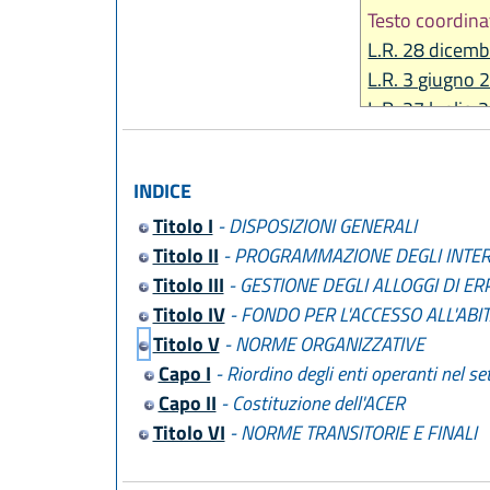
Testo coordina
L.R. 28 dicemb
L.R. 3 giugno 
L.R. 27 luglio 
L.R. 22 dicemb
L.R. 29 dicemb
INDICE
L.R. 22 dicemb
Titolo I
- DISPOSIZIONI GENERALI
L.R. 22 dicemb
Titolo II
- PROGRAMMAZIONE DEGLI INTER
L.R. 13 dicemb
Titolo III
- GESTIONE DEGLI ALLOGGI DI ER
L.R. 27 giugno
Titolo IV
- FONDO PER L'ACCESSO ALL'ABI
L.R. 30 aprile 
Titolo V
- NORME ORGANIZZATIVE
L.R. 15 luglio 
Capo I
- Riordino degli enti operanti nel set
L.R. 23 dicemb
Capo II
- Costituzione dell'ACER
L.R. 1 agosto 
Titolo VI
- NORME TRANSITORIE E FINALI
L.R. 22 ottobr
L.R. 30 luglio 