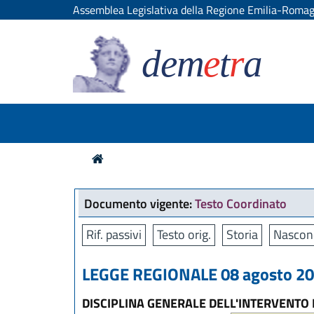
Assemblea Legislativa della Regione Emilia-Roma
dem
e
t
r
a
Documento vigente:
Testo Coordinato
Rif. passivi
Testo orig.
Storia
Nascon
LEGGE REGIONALE 08 agosto 200
DISCIPLINA GENERALE DELL'INTERVENTO 