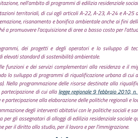
itazione, nell'ambito di programmi di edilizia residenziale social
zioni territoriali, di cui agli articoli A-22, A-23, A-24 e A-25 d
sistemazione, risanamento e bonifica ambientale anche ai fini de
nché a promuovere l'acquisizione di aree a basso costo per l'attua
grammi, dei progetti e degli operatori e lo sviluppo di tecn
i elevati standard di sostenibilità ambientale.
 funzioni e dei servizi complementari alla residenza e il mi
do lo sviluppo di programmi di riqualificazione urbana di cui 
a). Nella programmazione delle risorse destinate alla riqualif
 partecipazione di cui alla
legge regionale 9 febbraio 2010, n.
partecipazione alla elaborazione delle politiche regionali e loca
ammazione degli interventi abitativi con le politiche sociali e s
a per gli assegnatari di alloggi di edilizia residenziale sociale q
e per il diritto allo studio, per il lavoro e per l'immigrazione.