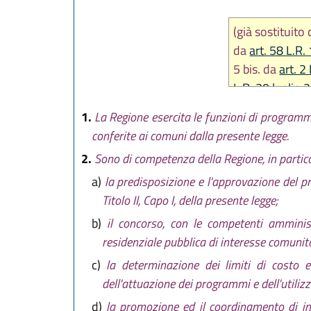
(già sostituito
da
art. 58 L.R.
5 bis. da
art. 2
L.R. 30 luglio 
1.
La Regione esercita le funzioni di programmaz
conferite ai comuni dalla presente legge.
2.
Sono di competenza della Regione, in particol
a)
la predisposizione e l'approvazione del pr
Titolo II, Capo I, della presente legge;
b)
il concorso, con le competenti amministr
residenziale pubblica di interesse comunita
c)
la determinazione dei limiti di costo e 
dell'attuazione dei programmi e dell'utilizz
d)
la promozione ed il coordinamento di ini