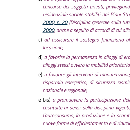
concorso dei soggetti privati, privilegian
residenziale sociale stabiliti dai Piani St
2000, n. 20
(Disciplina generale sulla tutel
2000
, anche a seguito di accordi di cui al
c)
ad assicurare il sostegno finanziario al
locazione;
d)
a favorire la permanenza in alloggi di er
alloggi stessi ovvero la mobilità priorita
e)
a favorire gli interventi di manutenzione
risparmio energetico, di sicurezza sismic
nazionale e regionale;
e bis)
a promuovere la partecipazione dell
costituite ai sensi della disciplina vigen
l’autoconsumo, la produzione e lo scambi
nuove forme di efficientamento e di riduzi