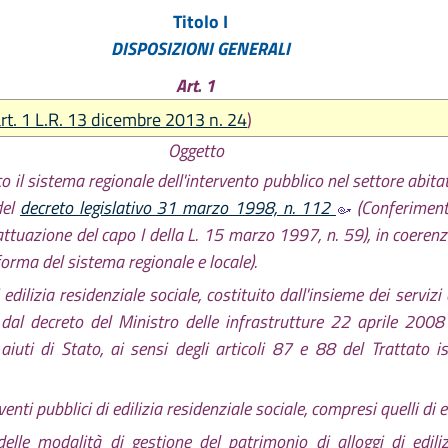
2019, n. 17
Titolo I
re 2020, n. 11
DISPOSIZIONI GENERALI
2022, n. 11
 2024, n. 7
Art. 1
 2026, n. 6
rt. 1 L.R. 13 dicembre 2013 n. 24
)
Oggetto
o il sistema regionale dell'intervento pubblico nel settore abita
 del
decreto legislativo 31 marzo 1998, n. 112
(Conferimento
n attuazione del capo I della L. 15 marzo 1997, n. 59), in coerenza
orma del sistema regionale e locale).
edilizia residenziale sociale, costituito dall'insieme dei servizi
dal decreto del Ministro delle infrastrutture 22 aprile 2008 (
i aiuti di Stato, ai sensi degli articoli 87 e 88 del Trattato 
ti pubblici di edilizia residenziale sociale, compresi quelli di e
delle modalità di gestione del patrimonio di alloggi di ediliz