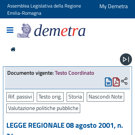
Assemblea Legislativa della Regione
My Demetra
Emilia-Romagna
dem
e
t
r
a
Documento vigente:
Testo Coordinato
Rif. passivi
Testo orig.
Storia
Nascondi Note
Valutazione politiche pubbliche
LEGGE REGIONALE 08 agosto 2001, n.