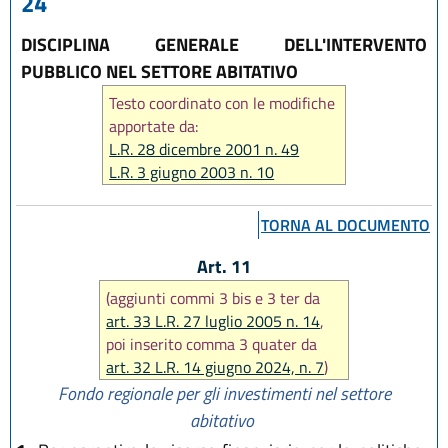
24
DISCIPLINA GENERALE DELL'INTERVENTO
PUBBLICO NEL SETTORE ABITATIVO
Testo coordinato con le modifiche
apportate da:
L.R. 28 dicembre 2001 n. 49
L.R. 3 giugno 2003 n. 10
L.R. 27 luglio 2005 n. 14
L.R. 22 dicembre 2005 n. 20
TORNA AL DOCUMENTO
L.R. 29 dicembre 2006 n. 20
L.R. 22 dicembre 2009 n. 24
Art. 11
L.R. 22 dicembre 2011 n. 21
(aggiunti commi 3 bis e 3 ter da
L.R. 13 dicembre 2013 n. 24
art. 33 L.R. 27 luglio 2005 n. 14
,
L.R. 27 giugno 2014 n. 7
poi inserito comma 3 quater da
L.R. 30 aprile 2015 n. 2
art. 32 L.R. 14 giugno 2024, n. 7
)
L.R. 15 luglio 2016 n. 11
Fondo regionale per gli investimenti nel settore
L.R. 23 dicembre 2016 n. 25
abitativo
L.R. 1 agosto 2017, n. 18