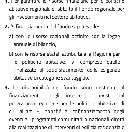
L.R. 22 ottobre 2018, n. 14
1.
Per garantire le risorse finanziarie per le politiche
L.R. 30 luglio 2019, n. 13
abitative regionali, è istituito il Fondo regionale per
L.R. 1 agosto 2019, n. 17
gli investimenti nel settore abitativo.
L.R. 29 dicembre 2020, n. 11
2.
Al finanziamento del fondo si provvede:
L.R. 3 agosto 2022, n. 11
L.R. 14 giugno 2024, n. 7
a)
con le risorse regionali definite con la legge
L.R. 11 giugno 2026, n. 6
annuale di bilancio;
b)
con le risorse statali attribuite alla Regione per
le politiche abitative, ivi comprese quelle
finalizzate al soddisfacimento delle esigenze
abitative di categorie svantaggiate.
3.
Le disponibilità del fondo sono destinate al
finanziamento degli interventi previsti dal
programma regionale per le politiche abitative, di
cui all'art. 8, nonché al cofinanziamento degli
eventuali programmi comunitari o nazionali diretti
alla realizzazione di interventi di edilizia residenziale