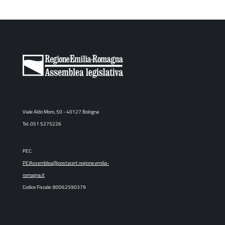
Viale Aldo Moro, 50 - 40127 Bologna
Tel. 051 5275226
PEC:
PEIAssemblea@postacert.regione.emilia-
romagna.it
Codice Fiscale: 80062590379