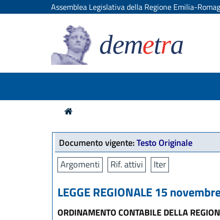
Assemblea Legislativa della Regione Emilia-Roma
dem
e
t
r
a
Documento vigente:
Testo Originale
Argomenti
Rif. attivi
Iter
LEGGE REGIONALE 15 novembre 
ORDINAMENTO CONTABILE DELLA REGION