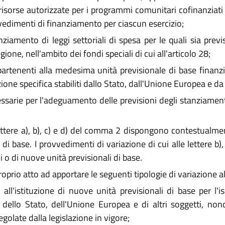
e risorse autorizzate per i programmi comunitari cofinanziati
rovvedimenti di finanziamento per ciascun esercizio;
iamento di leggi settoriali di spesa per le quali sia previs
ne, nell'ambito dei fondi speciali di cui all'articolo 28;
partenenti alla medesima unità previsionale di base finanz
zione specifica stabiliti dallo Stato, dall'Unione Europea e da 
ssarie per l'adeguamento delle previsioni degli stanziamenti r
lettere a), b), c) e d) del comma 2 dispongono contestualmen
i di base. I provvedimenti di variazione di cui alle lettere 
li o di nuove unità previsionali di base.
rio atto ad apportare le seguenti tipologie di variazione al
 all'istituzione di nuove unità previsionali di base per l'i
 dello Stato, dell'Unione Europea e di altri soggetti, nonc
olate dalla legislazione in vigore;