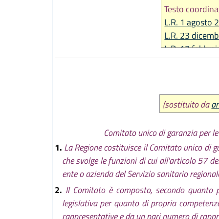
Testo coordina
L.R. 1 agosto 
L.R. 23 dicemb
L.R. 17 febbra
L.R. 6 giugno 
L.R. 28 luglio 
L.R. 29 dicemb
L.R. 26 luglio 
(sostituito da
ar
L.R. 29 ottobr
L.R. 12 febbra
Comitato unico di garanzia per le 
L.R. 22 dicemb
1.
La Regione costituisce il Comitato unico di ga
L.R. 21 dicemb
che svolge le funzioni di cui all'articolo 57
L.R. 20 dicemb
ente o azienda del Servizio sanitario regional
L.R. 18 luglio 
2.
Il Comitato è composto, secondo quanto pre
L.R. 18 novem
legislativa per quanto di propria competenz
L.R. 12 marzo 
rappresentative e da un pari numero di rappr