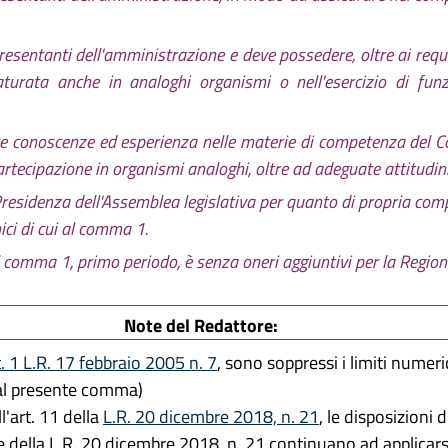
2015 n. 2
2015, n. 13
presentanti dell'amministrazione e deve possedere, oltre ai requ
re 2015, n. 22
urata anche in analoghi organismi o nell'esercizio di funz
2016, n. 7
2016, n. 13
re 2016, n. 21
conoscenze ed esperienza nelle materie di competenza del Comi
re 2018, n. 21
rtecipazione in organismi analoghi, oltre ad adeguate attitudini
019, n. 5
i Presidenza dell'Assemblea legislativa per quanto di propria com
2019, n. 17
ci di cui al comma 1.
re 2019, n. 24
 comma 1, primo periodo, è senza oneri aggiuntivi per la Region
re 2020, n. 7
re 2025, n. 11
Note del Redattore:
2026, n. 9
t. 1 L.R. 17 febbraio 2005 n. 7
, sono soppressi i limiti numeric
dal presente comma)
l'art. 11 della
L.R. 20 dicembre 2018, n. 21
, le disposizioni 
re della L.R. 20 dicembre 2018, n. 21 continuano ad applicarsi