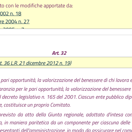
to con le modifiche apportate da:
2002 n. 18
re 2004 n. 27
io 2005 n. 7
2006 n. 7
2006 n. 13
Art. 32
re 2006 n. 20
2007 n. 13
t. 36 L.R. 21 dicembre 2012 n. 19)
e 2008 n. 17
io 2010 n. 4
pari opportunità, la valorizzazione del benessere di chi lavora e
re 2011 n. 21
ranzia per le pari opportunità, la valorizzazione del benessere d
re 2012 n. 19
 del decreto legislativo n. 165 del 2001. Ciascun ente pubblico 
re 2013 n. 26
e, costituisce un proprio Comitato.
2014 n. 17
visto da atto della Giunta regionale, adottato d'intesa con 
bre 2014 n. 24
a, in maniera paritetica da un componente per ciascuna delle
2015 n. 1
esentanti dell'amministrazione, in modo da assicurare nel comp