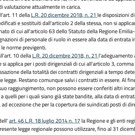
di valutazione attualmente in carica.
l'art. 11 della
L.R. 20 dicembre 2018, n. 21
le disposizioni di
ficati e sostituiti dall'articolo 2 della stessa, non si applica
to di cui all'articolo 63 dello Statuto della Regione Emili
azioni di personale di ruolo in essere alla data di entrata in
 le norme previgenti.
l'art. 10 della
L.R. 20 dicembre 2018, n. 21
l'adeguamento al 
i applica per i posti dirigenziali di cui all'articolo 3, comma
sazione della totalità dei contratti dirigenziali a tempo dete
nte legge. Restano comunque salvi i contratti in essere. Al 
suo raggiungimento, non possono essere conferiti altri incaric
 a quelli per i quali siano già state bandite, alla data di entra
, ad eccezione che per la copertura dei suindicati posti di dir
ell'
art. 46 L.R. 18 luglio 2014 n. 17
la Regione e gli enti regio
presente legge regionale possono utilizzare, fino al 31 dicem