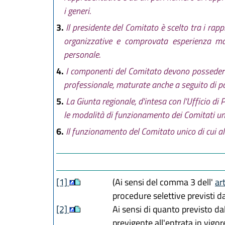
L.R. 30 aprile 
i generi.
L.R. 30 luglio 
3.
Il presidente del Comitato è scelto tra i rap
L.R. 29 dicemb
organizzative e comprovata esperienza mat
L.R. 9 maggio 
personale.
L.R. 29 luglio 
L.R. 25 novemb
4.
I componenti del Comitato devono possedere 
L.R. 20 dicemb
professionale, maturate anche a seguito di pa
L.R. 3 giugno 2
5.
La Giunta regionale, d'intesa con l'Ufficio d
L.R. 1 agosto 
le modalità di funzionamento dei Comitati uni
L.R. 29 novemb
6.
Il funzionamento del Comitato unico di cui al
L.R. 26 novemb
L.R. 29 dicemb
L.R. 28 luglio 
[1]
(Ai sensi del comma 3 dell'
ar
procedure selettive previsti 
[2]
Ai sensi di quanto previsto dal
previgente all'entrata in vigo