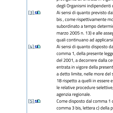
degli Organismi indipendenti 
[3]
Ai sensi di quanto previsto dal
bis , come rispettivamente modi
subordinato a tempo determina
marzo 2005 n. 13) e alle assegn
quali continuano ad applicarsi
[4]
Ai sensi di quanto disposto dal
comma 1, della presente legge s
del 2001, a decorrere dalla ces
entrata in vigore della prese
a detto limite, nelle more del 
18 rispetto a quelli in essere e
le relative procedure selettive
agenzia regionale.
[5]
Come disposto dal comma 1 d
comma 3 bis, lettera c) della 