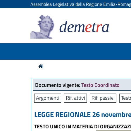
Assemblea Legislativa della Regione Emilia-Roma
dem
e
t
r
a
Documento vigente:
Testo Coordinato
Argomenti
Rif. attivi
Rif. passivi
Test
LEGGE REGIONALE 26 novembre 
TESTO UNICO IN MATERIA DI ORGANIZZAZ