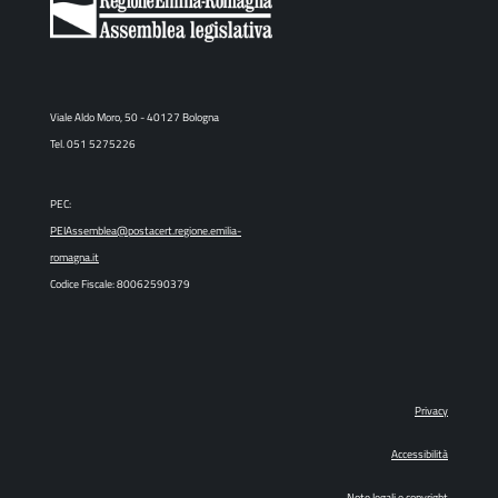
Viale Aldo Moro, 50 - 40127 Bologna
Tel. 051 5275226
PEC:
PEIAssemblea@postacert.regione.emilia-
romagna.it
Codice Fiscale: 80062590379
Privacy
Accessibilità
Note legali e copyright