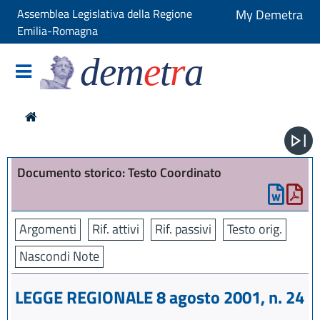
Assemblea Legislativa della Regione
My Demetra
Emilia-Romagna
dem
e
t
r
a
Documento storico: Testo Coordinato
Argomenti
Rif. attivi
Rif. passivi
Testo orig.
Nascondi Note
LEGGE REGIONALE 8 agosto 2001, n. 24