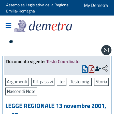
Assemblea Legislativa della Regione
My Demetra
Emilia-Romagna
dem
e
t
r
a
Documento vigente:
Testo Coordinato
Argomenti
Rif. passivi
Iter
Testo orig.
Storia
Nascondi Note
LEGGE REGIONALE 13 novembre 2001,