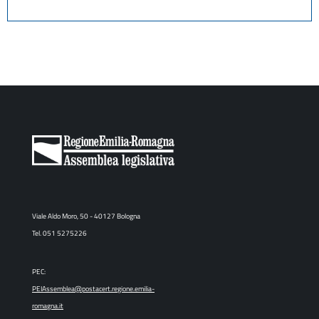
Viale Aldo Moro, 50 - 40127 Bologna
Tel. 051 5275226
PEC:
PEIAssemblea@postacert.regione.emilia-
romagna.it