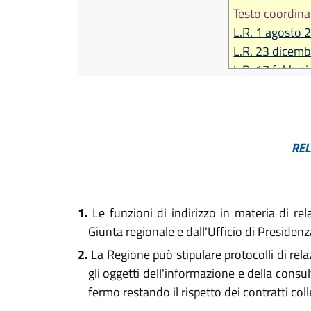
Testo coordina
L.R. 1 agosto 
L.R. 23 dicemb
L.R. 17 febbra
L.R. 6 giugno 
L.R. 28 luglio 
L.R. 29 dicemb
L.R. 26 luglio 
REL
L.R. 29 ottobr
L.R. 12 febbra
L.R. 22 dicemb
1.
Le funzioni di indirizzo in materia di re
L.R. 21 dicemb
Giunta regionale e dall'Ufficio di Presidenz
L.R. 20 dicemb
2.
La Regione può stipulare protocolli di relaz
L.R. 18 luglio 
gli oggetti dell'informazione e della consu
L.R. 18 novem
fermo restando il rispetto dei contratti colle
L.R. 12 marzo 