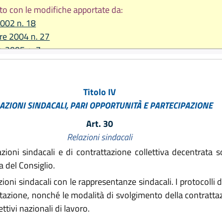
to con le modifiche apportate da:
2002 n. 18
re 2004 n. 27
io 2005 n. 7
2006 n. 7
2006 n. 13
re 2006 n. 20
Titolo IV
2007 n. 13
AZIONI SINDACALI, PARI OPPORTUNITÀ E PARTECIPAZIONE
e 2008 n. 17
Art. 30
io 2010 n. 4
Relazioni sindacali
re 2011 n. 21
lazioni sindacali e di contrattazione collettiva decentrata
re 2012 n. 19
a del Consiglio.
re 2013 n. 26
ioni sindacali con le rappresentanze sindacali. I protocolli d
2014 n. 17
ltazione, nonché le modalità di svolgimento della contrattaz
bre 2014 n. 24
ttivi nazionali di lavoro.
2015 n. 1