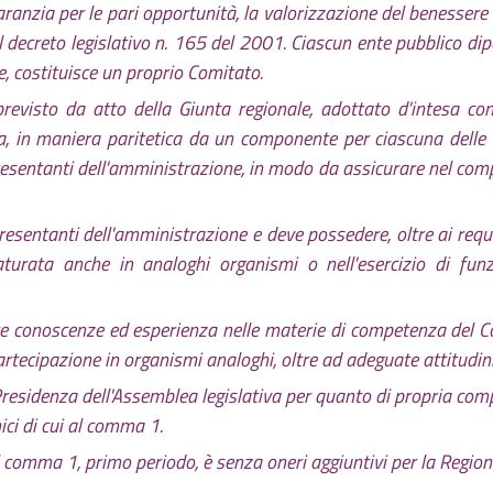
ranzia per le pari opportunità, la valorizzazione del benessere d
 del decreto legislativo n. 165 del 2001. Ciascun ente pubblico 
e, costituisce un proprio Comitato.
visto da atto della Giunta regionale, adottato d'intesa con 
a, in maniera paritetica da un componente per ciascuna delle
esentanti dell'amministrazione, in modo da assicurare nel comp
presentanti dell'amministrazione e deve possedere, oltre ai requ
urata anche in analoghi organismi o nell'esercizio di funz
conoscenze ed esperienza nelle materie di competenza del Comi
rtecipazione in organismi analoghi, oltre ad adeguate attitudini
i Presidenza dell'Assemblea legislativa per quanto di propria com
ci di cui al comma 1.
 comma 1, primo periodo, è senza oneri aggiuntivi per la Region