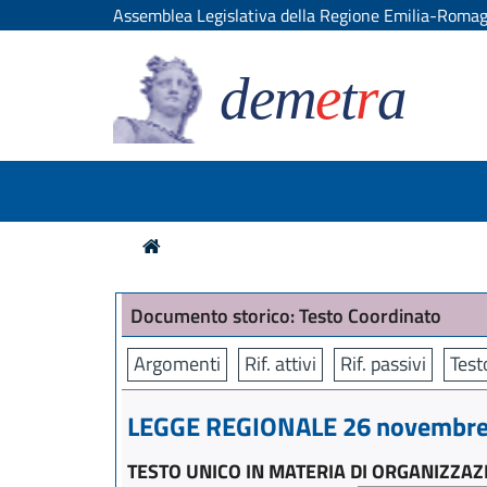
Assemblea Legislativa della Regione Emilia-Roma
dem
e
t
r
a
Documento storico: Testo Coordinato
Argomenti
Rif. attivi
Rif. passivi
Test
LEGGE REGIONALE 26 novembre 
TESTO UNICO IN MATERIA DI ORGANIZZAZ