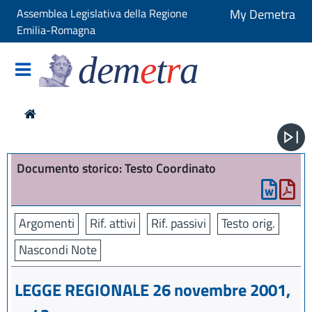
Assemblea Legislativa della Regione
My Demetra
Emilia-Romagna
dem
e
t
r
a
Documento storico: Testo Coordinato
Argomenti
Rif. attivi
Rif. passivi
Testo orig.
Nascondi Note
LEGGE REGIONALE 26 novembre 2001,