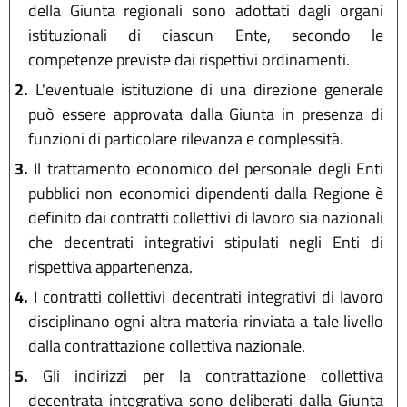
L.R. 18 luglio 2014 n. 17
della Giunta regionali sono adottati dagli organi
L.R. 18 novembre 2014 n. 24
istituzionali di ciascun Ente, secondo le
L.R. 12 marzo 2015 n. 1
competenze previste dai rispettivi ordinamenti.
L.R. 30 aprile 2015 n. 2
2.
L'eventuale istituzione di una direzione generale
L.R. 30 luglio 2015, n. 13
L.R. 29 dicembre 2015, n. 22
può essere approvata dalla Giunta in presenza di
L.R. 9 maggio 2016, n. 7
funzioni di particolare rilevanza e complessità.
L.R. 29 luglio 2016, n. 13
3.
Il trattamento economico del personale degli Enti
L.R. 25 novembre 2016, n. 21
pubblici non economici dipendenti dalla Regione è
L.R. 20 dicembre 2018, n. 21
definito dai contratti collettivi di lavoro sia nazionali
che decentrati integrativi stipulati negli Enti di
rispettiva appartenenza.
4.
I contratti collettivi decentrati integrativi di lavoro
disciplinano ogni altra materia rinviata a tale livello
dalla contrattazione collettiva nazionale.
5.
Gli indirizzi per la contrattazione collettiva
decentrata integrativa sono deliberati dalla Giunta