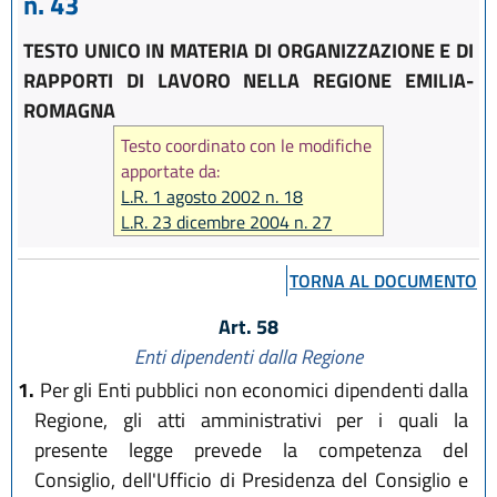
n. 43
TESTO UNICO IN MATERIA DI ORGANIZZAZIONE E DI
RAPPORTI DI LAVORO NELLA REGIONE EMILIA-
ROMAGNA
Testo coordinato con le modifiche
apportate da:
L.R. 1 agosto 2002 n. 18
L.R. 23 dicembre 2004 n. 27
L.R. 17 febbraio 2005 n. 7
L.R. 6 giugno 2006 n. 7
TORNA AL DOCUMENTO
L.R. 28 luglio 2006 n. 13
L.R. 29 dicembre 2006 n. 20
Art. 58
L.R. 26 luglio 2007 n. 13
Enti dipendenti dalla Regione
L.R. 29 ottobre 2008 n. 17
1.
Per gli Enti pubblici non economici dipendenti dalla
L.R. 12 febbraio 2010 n. 4
Regione, gli atti amministrativi per i quali la
L.R. 22 dicembre 2011 n. 21
presente legge prevede la competenza del
L.R. 21 dicembre 2012 n. 19
L.R. 20 dicembre 2013 n. 26
Consiglio, dell'Ufficio di Presidenza del Consiglio e