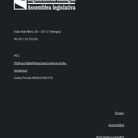
Viale Aldo Moro, 50 - 40127 Bologna
Tel. 051 5275226
PEC:
PEIAssemblea@postacert.regione.emilia-
romagna.it
Codice Fiscale: 80062590379
Privacy
Accessibilità
Note legali e copyright