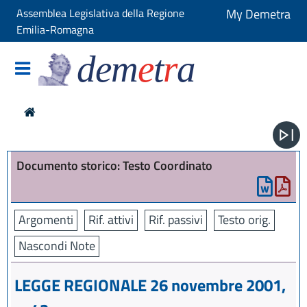
Assemblea Legislativa della Regione
My Demetra
Emilia-Romagna
dem
e
t
r
a
Documento storico: Testo Coordinato
Argomenti
Rif. attivi
Rif. passivi
Testo orig.
Nascondi Note
LEGGE REGIONALE 26 novembre 2001,