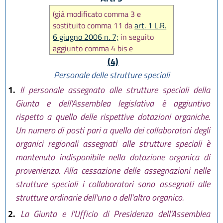
(già modificato comma 3 e
sostituito comma 11 da
art. 1 L.R.
6 giugno 2006 n. 7;
in seguito
aggiunto comma 4 bis e
modificato comma 5 da
art. 41 L.R.
(4)
29 dicembre 2006 n. 20
,
Personale delle strutture speciali
sostituito comma 5 da
art. 29 L.R.
1.
Il personale assegnato alle strutture speciali della
26 luglio 2007 n. 13
, sostituito
Giunta e dell'Assemblea legislativa è aggiuntivo
intero articolo da
art. 6 L.R. 29
rispetto a quello delle rispettive dotazioni organiche.
ottobre 2008 n. 17
, modificato
comma 5 da
art. 50 L.R. 12
Un numero di posti pari a quello dei collaboratori degli
febbraio 2010, n. 4
, modificato
organici regionali assegnati alle strutture speciali è
comma 12 da
art. 4 L.R. 18
mantenuto indisponibile nella dotazione organica di
novembre 2014, n. 24
, sostituito
provenienza. Alla cessazione delle assegnazioni nelle
comma 5 da
art. 13 L.R. 12 marzo
strutture speciali i collaboratori sono assegnati alle
2015 n. 1
, ancora aggiunto
strutture ordinarie dell'uno o dell'altro organico.
comma 12 bis da
art. 7 L.R. 9
maggio 2016, n. 7
. In seguito
2.
La Giunta e l'Ufficio di Presidenza dell'Assemblea
sostituiti commi 4, 5 e 12 bis e