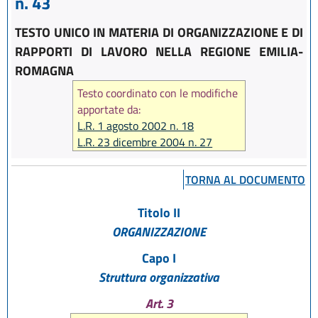
n. 43
TESTO UNICO IN MATERIA DI ORGANIZZAZIONE E DI
RAPPORTI DI LAVORO NELLA REGIONE EMILIA-
ROMAGNA
Testo coordinato con le modifiche
apportate da:
L.R. 1 agosto 2002 n. 18
L.R. 23 dicembre 2004 n. 27
L.R. 17 febbraio 2005 n. 7
L.R. 6 giugno 2006 n. 7
TORNA AL DOCUMENTO
L.R. 28 luglio 2006 n. 13
L.R. 29 dicembre 2006 n. 20
Titolo II
L.R. 26 luglio 2007 n. 13
ORGANIZZAZIONE
L.R. 29 ottobre 2008 n. 17
L.R. 12 febbraio 2010 n. 4
Capo I
L.R. 22 dicembre 2011 n. 21
Struttura organizzativa
L.R. 21 dicembre 2012 n. 19
Art. 3
L.R. 20 dicembre 2013 n. 26