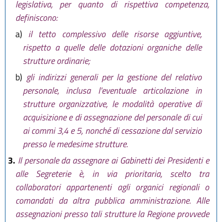
legislativa, per quanto di rispettiva competenza,
lett. b) comma 6, modificati lett. b)
definiscono:
comma 2, commi 10 e 11 e
aggiunto comma 5 bis da
art. 2
a)
il tetto complessivo delle risorse aggiuntive,
L.R. 20 dicembre 2018, n. 21
)
rispetto a quelle delle dotazioni organiche delle
strutture ordinarie;
b)
gli indirizzi generali per la gestione del relativo
personale, inclusa l'eventuale articolazione in
strutture organizzative, le modalità operative di
acquisizione e di assegnazione del personale di cui
ai commi 3,4 e 5, nonché di cessazione dal servizio
presso le medesime strutture.
3.
Il personale da assegnare ai Gabinetti dei Presidenti e
alle Segreterie è, in via prioritaria, scelto tra
collaboratori appartenenti agli organici regionali o
comandati da altra pubblica amministrazione. Alle
assegnazioni presso tali strutture la Regione provvede