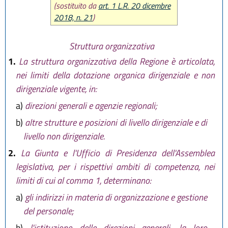
L.R. 18 luglio 2014 n. 17
(sostituito da
art. 1 L.R. 20 dicembre
L.R. 18 novembre 2014 n. 24
2018, n. 21
)
L.R. 12 marzo 2015 n. 1
L.R. 30 aprile 2015 n. 2
Struttura organizzativa
L.R. 30 luglio 2015, n. 13
1.
La struttura organizzativa della Regione è articolata,
L.R. 29 dicembre 2015, n. 22
L.R. 9 maggio 2016, n. 7
nei limiti della dotazione organica dirigenziale e non
L.R. 29 luglio 2016, n. 13
dirigenziale vigente, in:
L.R. 25 novembre 2016, n. 21
a)
direzioni generali e agenzie regionali;
L.R. 20 dicembre 2018, n. 21
b)
altre strutture e posizioni di livello dirigenziale e di
livello non dirigenziale.
2.
La Giunta e l'Ufficio di Presidenza dell'Assemblea
legislativa, per i rispettivi ambiti di competenza, nei
limiti di cui al comma 1, determinano:
a)
gli indirizzi in materia di organizzazione e gestione
del personale;
b)
l'istituzione delle direzioni generali, la loro