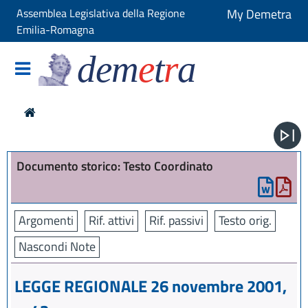
Assemblea Legislativa della Regione
My Demetra
Emilia-Romagna
dem
e
t
r
a
Documento storico: Testo Coordinato
Argomenti
Rif. attivi
Rif. passivi
Testo orig.
Nascondi Note
LEGGE REGIONALE 26 novembre 2001,