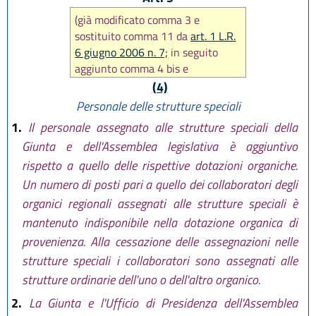
(già modificato comma 3 e
sostituito comma 11 da
art. 1 L.R.
6 giugno 2006 n. 7;
in seguito
aggiunto comma 4 bis e
modificato comma 5 da
art. 41 L.R.
(4)
29 dicembre 2006 n. 20
,
Personale delle strutture speciali
sostituito comma 5 da
art. 29 L.R.
1.
Il personale assegnato alle strutture speciali della
26 luglio 2007 n. 13
, sostituito
Giunta e dell'Assemblea legislativa è aggiuntivo
intero articolo da
art. 6 L.R. 29
rispetto a quello delle rispettive dotazioni organiche.
ottobre 2008 n. 17
, modificato
comma 5 da
art. 50 L.R. 12
Un numero di posti pari a quello dei collaboratori degli
febbraio 2010, n. 4
, modificato
organici regionali assegnati alle strutture speciali è
comma 12 da
art. 4 L.R. 18
mantenuto indisponibile nella dotazione organica di
novembre 2014, n. 24
, sostituito
provenienza. Alla cessazione delle assegnazioni nelle
comma 5 da
art. 13 L.R. 12 marzo
strutture speciali i collaboratori sono assegnati alle
2015 n. 1
, ancora aggiunto
strutture ordinarie dell'uno o dell'altro organico.
comma 12 bis da
art. 7 L.R. 9
maggio 2016, n. 7
. In seguito
2.
La Giunta e l'Ufficio di Presidenza dell'Assemblea
sostituiti commi 4, 5 e 12 bis e