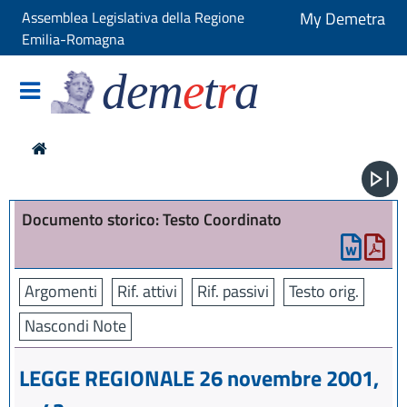
Assemblea Legislativa della Regione
My Demetra
Emilia-Romagna
dem
e
t
r
a
Documento storico: Testo Coordinato
Argomenti
Rif. attivi
Rif. passivi
Testo orig.
Nascondi Note
LEGGE REGIONALE 26 novembre 2001,