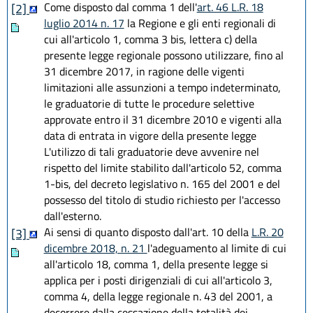
Come disposto dal comma 1 dell'
art. 46 L.R. 18
[2]
luglio 2014 n. 17
la Regione e gli enti regionali di
cui all'articolo 1, comma 3 bis, lettera c) della
presente legge regionale possono utilizzare, fino al
31 dicembre 2017, in ragione delle vigenti
limitazioni alle assunzioni a tempo indeterminato,
le graduatorie di tutte le procedure selettive
approvate entro il 31 dicembre 2010 e vigenti alla
data di entrata in vigore della presente legge
L'utilizzo di tali graduatorie deve avvenire nel
rispetto del limite stabilito dall'articolo 52, comma
1-bis, del decreto legislativo n. 165 del 2001 e del
possesso del titolo di studio richiesto per l'accesso
dall'esterno.
Ai sensi di quanto disposto dall'art. 10 della
L.R. 20
[3]
dicembre 2018, n. 21
l'adeguamento al limite di cui
all'articolo 18, comma 1, della presente legge si
applica per i posti dirigenziali di cui all'articolo 3,
comma 4, della legge regionale n. 43 del 2001, a
decorrere dalla cessazione della totalità dei