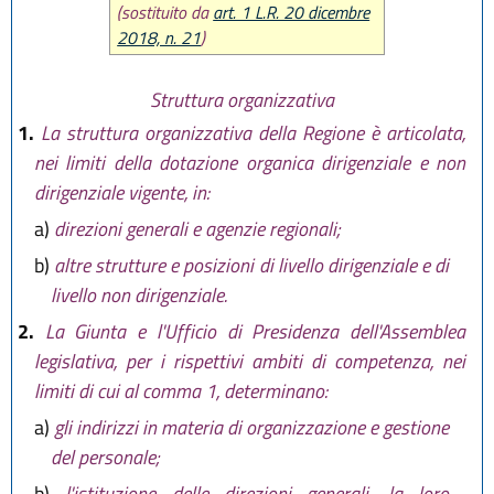
L.R. 18 luglio 2014 n. 17
(sostituito da
art. 1 L.R. 20 dicembre
L.R. 18 novembre 2014 n. 24
2018, n. 21
)
L.R. 12 marzo 2015 n. 1
L.R. 30 aprile 2015 n. 2
Struttura organizzativa
L.R. 30 luglio 2015, n. 13
1.
La struttura organizzativa della Regione è articolata,
L.R. 29 dicembre 2015, n. 22
L.R. 9 maggio 2016, n. 7
nei limiti della dotazione organica dirigenziale e non
L.R. 29 luglio 2016, n. 13
dirigenziale vigente, in:
L.R. 25 novembre 2016, n. 21
a)
direzioni generali e agenzie regionali;
L.R. 20 dicembre 2018, n. 21
L.R. 3 giugno 2019, n. 5
b)
altre strutture e posizioni di livello dirigenziale e di
livello non dirigenziale.
2.
La Giunta e l'Ufficio di Presidenza dell'Assemblea
legislativa, per i rispettivi ambiti di competenza, nei
limiti di cui al comma 1, determinano:
a)
gli indirizzi in materia di organizzazione e gestione
del personale;
b)
l'istituzione delle direzioni generali, la loro