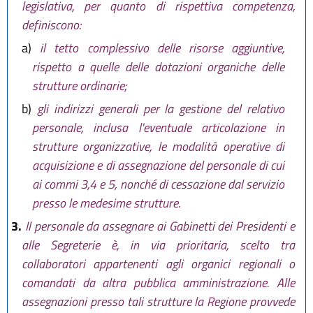
legislativa, per quanto di rispettiva competenza,
lett. b) comma 6, modificati lett. b)
definiscono:
comma 2, commi 10 e 11 e
aggiunto comma 5 bis da
art. 2
a)
il tetto complessivo delle risorse aggiuntive,
L.R. 20 dicembre 2018, n. 21
.
rispetto a quelle delle dotazioni organiche delle
Infine aggiunto comma 12 ter da
strutture ordinarie;
art 4 L.R. 3 giugno 2019, n. 5
)
b)
gli indirizzi generali per la gestione del relativo
personale, inclusa l'eventuale articolazione in
strutture organizzative, le modalità operative di
acquisizione e di assegnazione del personale di cui
ai commi 3,4 e 5, nonché di cessazione dal servizio
presso le medesime strutture.
3.
Il personale da assegnare ai Gabinetti dei Presidenti e
alle Segreterie è, in via prioritaria, scelto tra
collaboratori appartenenti agli organici regionali o
comandati da altra pubblica amministrazione. Alle
assegnazioni presso tali strutture la Regione provvede