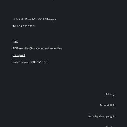
Viale Aldo Moro, 50 - 40127 Bologna
Tel. 051 5275226
PEC:
PEIAssemblea@postacert.regione.emilia-
romagna.it
Codice Fiscale: 80062590379
Privacy
Accessibilità
Note legali e copyright