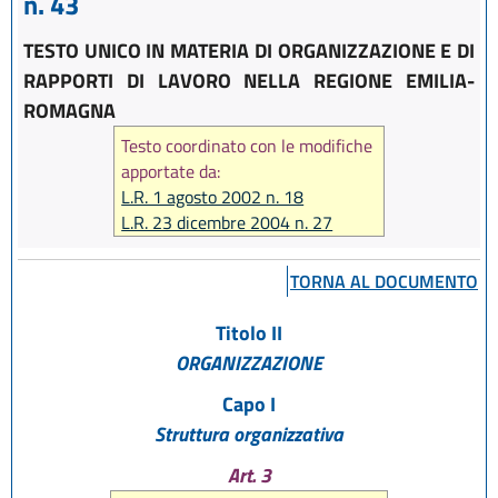
n. 43
TESTO UNICO IN MATERIA DI ORGANIZZAZIONE E DI
RAPPORTI DI LAVORO NELLA REGIONE EMILIA-
ROMAGNA
Testo coordinato con le modifiche
apportate da:
L.R. 1 agosto 2002 n. 18
L.R. 23 dicembre 2004 n. 27
L.R. 17 febbraio 2005 n. 7
L.R. 6 giugno 2006 n. 7
TORNA AL DOCUMENTO
L.R. 28 luglio 2006 n. 13
L.R. 29 dicembre 2006 n. 20
Titolo II
L.R. 26 luglio 2007 n. 13
ORGANIZZAZIONE
L.R. 29 ottobre 2008 n. 17
L.R. 12 febbraio 2010 n. 4
Capo I
L.R. 22 dicembre 2011 n. 21
Struttura organizzativa
L.R. 21 dicembre 2012 n. 19
Art. 3
L.R. 20 dicembre 2013 n. 26