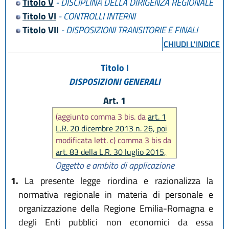
Titolo V
- DISCIPLINA DELLA DIRIGENZA REGIONALE
L.R. 18 luglio 2014 n. 17
L.R. 18 novembre 2014 n. 24
Titolo VI
- CONTROLLI INTERNI
L.R. 12 marzo 2015 n. 1
Titolo VII
- DISPOSIZIONI TRANSITORIE E FINALI
L.R. 30 aprile 2015 n. 2
CHIUDI L'INDICE
L.R. 30 luglio 2015, n. 13
L.R. 29 dicembre 2015, n. 22
Titolo I
L.R. 9 maggio 2016, n. 7
DISPOSIZIONI GENERALI
L.R. 29 luglio 2016, n. 13
L.R. 25 novembre 2016, n. 21
Art. 1
L.R. 20 dicembre 2018, n. 21
(aggiunto comma 3 bis. da
art. 1
L.R. 3 giugno 2019, n. 5
L.R. 20 dicembre 2013 n. 26, poi
L.R. 1 agosto 2019, n. 17
modificata lett. c) comma 3 bis da
art. 83 della L.R. 30 luglio 2015,
n. 13)
Oggetto e ambito di applicazione
1.
La presente legge riordina e razionalizza la
normativa regionale in materia di personale e
organizzazione della Regione Emilia-Romagna e
degli Enti pubblici non economici da essa