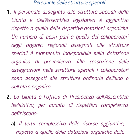
L.R. 29 dicembre 2006 n. 20
,
Personale delle strutture speciali
sostituito comma 5 da
art. 29 L.R.
1.
Il personale assegnato alle strutture speciali della
26 luglio 2007 n. 13
, sostituito
Giunta e dell'Assemblea legislativa è aggiuntivo
intero articolo da
art. 6 L.R. 29
rispetto a quello delle rispettive dotazioni organiche.
ottobre 2008 n. 17
, modificato
comma 5 da
art. 50 L.R. 12
Un numero di posti pari a quello dei collaboratori
febbraio 2010, n. 4
, modificato
degli organici regionali assegnati alle strutture
comma 12 da
art. 4 L.R. 18
speciali è mantenuto indisponibile nella dotazione
novembre 2014, n. 24
, sostituito
organica di provenienza. Alla cessazione delle
comma 5 da
art. 13 L.R. 12 marzo
assegnazioni nelle strutture speciali i collaboratori
2015 n. 1
, ancora aggiunto
sono assegnati alle strutture ordinarie dell'uno o
comma 12 bis da
art. 7 L.R. 9
maggio 2016, n. 7
. In seguito
dell'altro organico.
sostituiti commi 4, 5 e 12 bis e
2.
La Giunta e l'Ufficio di Presidenza dell'Assemblea
lett. b) comma 6, modificati lett.
legislativa, per quanto di rispettiva competenza,
b) comma 2, commi 10 e 11 e
definiscono:
aggiunto comma 5 bis da
art. 2
L.R. 20 dicembre 2018, n. 21
.
a)
il tetto complessivo delle risorse aggiuntive,
Infine aggiunto comma 12 ter da
rispetto a quelle delle dotazioni organiche delle
art 4 L.R. 3 giugno 2019, n. 5
)