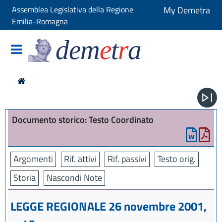
Assemblea Legislativa della Regione
My Demetra
Emilia-Romagna
dem
e
t
r
a
Documento storico: Testo Coordinato
Argomenti
Rif. attivi
Rif. passivi
Testo orig.
Storia
Nascondi Note
LEGGE REGIONALE 26 novembre 2001,