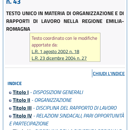
n. 43
TESTO UNICO IN MATERIA DI ORGANIZZAZIONE E DI
RAPPORTI DI LAVORO NELLA REGIONE EMILIA-
ROMAGNA
Testo coordinato con le modifiche
apportate da:
L.R. 1 agosto 2002 n. 18
L.R. 23 dicembre 2004 n. 27
L.R. 17 febbraio 2005 n. 7
L.R. 6 giugno 2006 n. 7
CHIUDI L'INDICE
L.R. 28 luglio 2006 n. 13
INDICE
L.R. 29 dicembre 2006 n. 20
L.R. 26 luglio 2007 n. 13
Titolo I
- DISPOSIZIONI GENERALI
L.R. 29 ottobre 2008 n. 17
Titolo II
- ORGANIZZAZIONE
L.R. 12 febbraio 2010 n. 4
Titolo III
- DISCIPLINA DEL RAPPORTO DI LAVORO
L.R. 22 dicembre 2011 n. 21
Titolo IV
- RELAZIONI SINDACALI, PARI OPPORTUNITÀ
L.R. 21 dicembre 2012 n. 19
E PARTECIPAZIONE
L.R. 20 dicembre 2013 n. 26