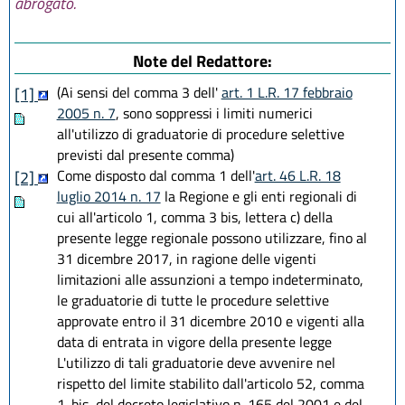
abrogato.
L.R. 18 luglio 2014 n. 17
L.R. 18 novembre 2014 n. 24
L.R. 12 marzo 2015 n. 1
Note del Redattore:
L.R. 30 aprile 2015 n. 2
L.R. 30 luglio 2015, n. 13
(Ai sensi del comma 3 dell'
art. 1 L.R. 17 febbraio
[1]
L.R. 29 dicembre 2015, n. 22
2005 n. 7
, sono soppressi i limiti numerici
L.R. 9 maggio 2016, n. 7
all'utilizzo di graduatorie di procedure selettive
L.R. 29 luglio 2016, n. 13
previsti dal presente comma)
L.R. 25 novembre 2016, n. 21
Come disposto dal comma 1 dell'
art. 46 L.R. 18
[2]
L.R. 20 dicembre 2018, n. 21
luglio 2014 n. 17
la Regione e gli enti regionali di
L.R. 3 giugno 2019, n. 5
cui all'articolo 1, comma 3 bis, lettera c) della
L.R. 1 agosto 2019, n. 17
presente legge regionale possono utilizzare, fino al
L.R. 29 novembre 2019, n. 24
31 dicembre 2017, in ragione delle vigenti
limitazioni alle assunzioni a tempo indeterminato,
le graduatorie di tutte le procedure selettive
approvate entro il 31 dicembre 2010 e vigenti alla
data di entrata in vigore della presente legge
L'utilizzo di tali graduatorie deve avvenire nel
rispetto del limite stabilito dall'articolo 52, comma
1-bis, del decreto legislativo n. 165 del 2001 e del