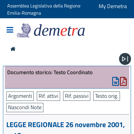
Assemblea Legislativa della Regione
My Demetra
Emilia-Romagna
dem
e
t
r
a
Documento storico: Testo Coordinato
Argomenti
Rif. attivi
Rif. passivi
Testo orig.
Nascondi Note
LEGGE REGIONALE 26 novembre 2001,