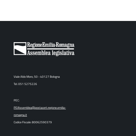
Viale Aldo Moro, 50 - 40127 Bologna
Tel. 051 5275226
PEC:
PEIAssemblea@postacert.regione.emilia-
romagna.it
Codice Fiscale: 80062590379