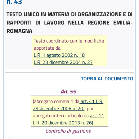
n. 43
TESTO UNICO IN MATERIA DI ORGANIZZAZIONE E DI
RAPPORTI DI LAVORO NELLA REGIONE EMILIA-
ROMAGNA
Testo coordinato con le modifiche
apportate da:
L.R. 1 agosto 2002 n. 18
L.R. 23 dicembre 2004 n. 27
L.R. 17 febbraio 2005 n. 7
L.R. 6 giugno 2006 n. 7
TORNA AL DOCUMENTO
L.R. 28 luglio 2006 n. 13
L.R. 29 dicembre 2006 n. 20
Art. 55
L.R. 26 luglio 2007 n. 13
(abrogato comma 1 da
art. 41 L.R.
L.R. 29 ottobre 2008 n. 17
29 dicembre 2006 n. 20
, poi
L.R. 12 febbraio 2010 n. 4
abrogato intero articolo da
art. 11
L.R. 22 dicembre 2011 n. 21
L.R. 20 dicembre 2013 n. 26)
L.R. 21 dicembre 2012 n. 19
Controllo di gestione
L.R. 20 dicembre 2013 n. 26