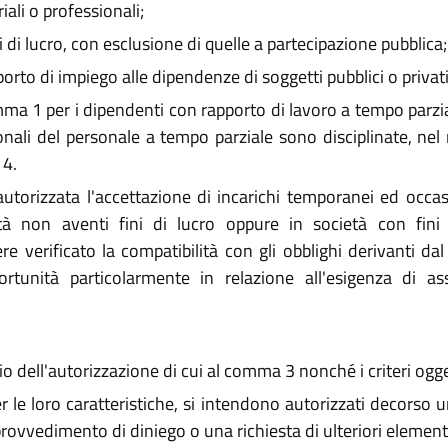
iali o professionali;
i di lucro, con esclusione di quelle a partecipazione pubblica;
to di impiego alle dipendenze di soggetti pubblici o privati
ma 1 per i dipendenti con rapporto di lavoro a tempo parziale
ionali del personale a tempo parziale sono disciplinate, nel 
 4.
utorizzata l'accettazione di incarichi temporanei ed occasi
età non aventi fini di lucro oppure in società con fini 
e verificato la compatibilità con gli obblighi derivanti da
unità particolarmente in relazione all'esigenza di ass
o dell'autorizzazione di cui al comma 3 nonché i criteri oggett
per le loro caratteristiche, si intendono autorizzati decorso
vvedimento di diniego o una richiesta di ulteriori elementi