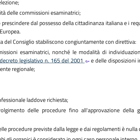
elezione;
ità delle commissioni esaminatrici;
ò prescindere dal possesso della cittadinanza italiana e i requ
 Europea.
za del Consiglio stabiliscono congiuntamente con direttiva:
ssioni esaminatrici, nonché le modalità di individuazione
 decreto legislativo n. 165 del 2001
e delle disposizioni i
ente regionale;
rofessionale laddove richiesta;
lgimento delle procedure fino all'approvazione della g
lle procedure previste dalla legge e dai regolamenti è nulla di
mbi gli organici è considerato in ogni caso personale interno.