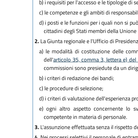
b)
i requisiti per l'accesso e le tipologie di s
c)
le competenze e gli ambiti di responsabil
d)
i posti e le funzioni per i quali non si pu
cittadini degli Stati membri della Unione
2.
La Giunta regionale e l'Ufficio di Presiden
a)
le modalità di costituzione delle commi
dell'
articolo 35, comma 3, lettera e) del
commissioni sono presiedute da un dirig
b)
i criteri di redazione dei bandi;
c)
le procedure di selezione;
d)
i criteri di valutazione dell'esperienza p
e)
ogni altro aspetto concernente lo svo
competente in materia di personale.
3.
L'assunzione effettuata senza il rispetto de
4.
Nei processi selettivi il personale di entra