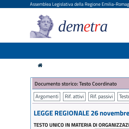
Assemblea Legislativa della Regione Emilia-Roma
dem
e
t
r
a
Documento storico: Testo Coordinato
Argomenti
Rif. attivi
Rif. passivi
Test
LEGGE REGIONALE 26 novembre 
TESTO UNICO IN MATERIA DI ORGANIZZAZ