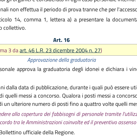
ali non effettua il periodo di prova tranne che per l'accesso 
rticolo 14, comma 1, lettera a) a presentare la documenta
o collettivo.
Art. 16
mma 3 da
art. 46 L.R. 23 dicembre 2004 n. 27
)
Approvazione della graduatoria
onale approva la graduatoria degli idonei e dichiara i vinc
i dalla data di pubblicazione, durante i quali può essere util
 quelli messi a concorso. Qualora i posti messi a concorso s
di un ulteriore numero di posti fino a quattro volte quelli m
edere alla copertura dei fabbisogni di personale tramite l'utili
ordo tra le Amministrazioni coinvolte ed il preventivo assenso d
ollettino ufficiale della Regione.