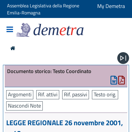
Assemblea Legislativa della Regione
My Demetra
Emilia-Romagna
dem
e
t
r
a
Documento storico: Testo Coordinato
Argomenti
Rif. attivi
Rif. passivi
Testo orig.
Nascondi Note
LEGGE REGIONALE 26 novembre 2001,