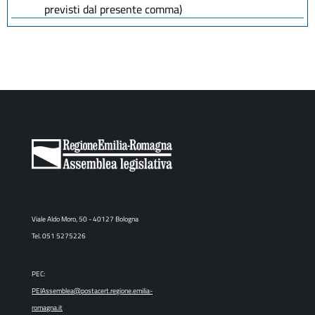
previsti dal presente comma)
Viale Aldo Moro, 50 - 40127 Bologna
Tel. 051 5275226
PEC:
PEIAssemblea@postacert.regione.emilia-
romagna.it