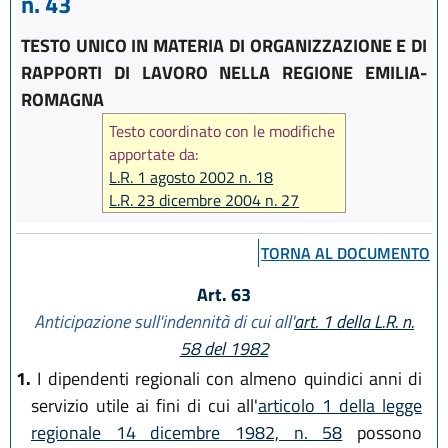
n. 43
TESTO UNICO IN MATERIA DI ORGANIZZAZIONE E DI
RAPPORTI DI LAVORO NELLA REGIONE EMILIA-
ROMAGNA
Testo coordinato con le modifiche
apportate da:
L.R. 1 agosto 2002 n. 18
L.R. 23 dicembre 2004 n. 27
L.R. 17 febbraio 2005 n. 7
L.R. 6 giugno 2006 n. 7
TORNA AL DOCUMENTO
L.R. 28 luglio 2006 n. 13
L.R. 29 dicembre 2006 n. 20
Art. 63
L.R. 26 luglio 2007 n. 13
Anticipazione sull'indennità di cui all'
art. 1 della L.R. n.
58 del 1982
1.
I dipendenti regionali con almeno quindici anni di
servizio utile ai fini di cui all'
articolo 1 della legge
regionale 14 dicembre 1982, n. 58
possono