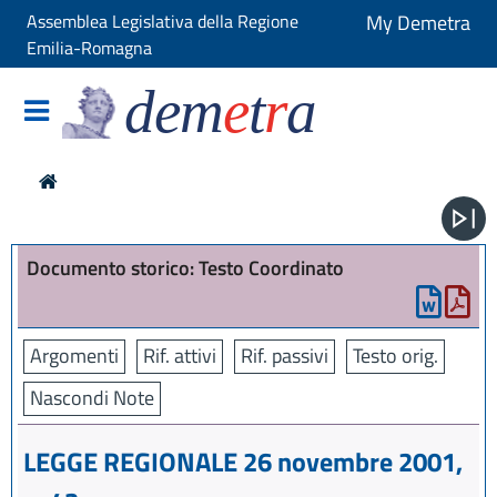
Assemblea Legislativa della Regione
My Demetra
Emilia-Romagna
dem
e
t
r
a
Documento storico: Testo Coordinato
Argomenti
Rif. attivi
Rif. passivi
Testo orig.
Nascondi Note
LEGGE REGIONALE 26 novembre 2001,