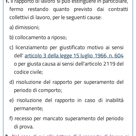
1.
Il rapporto di lavoro si può estinguere in particolare,
L.R. 18 luglio 2014 n. 17
L.R. 18 novembre 2014 n. 24
fermo restando quanto previsto dai contratti
L.R. 12 marzo 2015 n. 1
collettivi di lavoro, per le seguenti cause:
L.R. 30 aprile 2015 n. 2
a)
dimissioni;
L.R. 30 luglio 2015, n. 13
L.R. 29 dicembre 2015, n. 22
b)
collocamento a riposo;
L.R. 9 maggio 2016, n. 7
c)
licenziamento per giustificato motivo ai sensi
L.R. 29 luglio 2016, n. 13
dell'
articolo 3 della legge 15 luglio 1966, n. 604
L.R. 25 novembre 2016, n. 21
o per giusta causa ai sensi dell'articolo 2119 del
L.R. 20 dicembre 2018, n. 21
L.R. 3 giugno 2019, n. 5
codice civile;
L.R. 1 agosto 2019, n. 17
d)
risoluzione del rapporto per superamento del
L.R. 29 novembre 2019, n. 24
periodo di comporto;
L.R. 26 novembre 2020, n. 7
L.R. 29 dicembre 2025, n. 11
e)
risoluzione del rapporto in caso di inabilità
L.R. 28 luglio 2026, n. 9
permanente;
f)
recesso per mancato superamento del periodo
di prova.