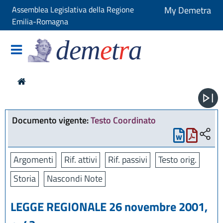
Assemblea Legislativa della Regione
My Demetra
Emilia-Romagna
dem
e
t
r
a
Documento vigente:
Testo Coordinato
Argomenti
Rif. attivi
Rif. passivi
Testo orig.
Storia
Nascondi Note
LEGGE REGIONALE 26 novembre 2001,