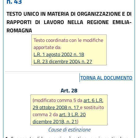
n. 43
TESTO UNICO IN MATERIA DI ORGANIZZAZIONE E DI
RAPPORTI DI LAVORO NELLA REGIONE EMILIA-
ROMAGNA
Testo coordinato con le modifiche
apportate da:
L.R. 1 agosto 2002 n. 18
L.R. 23 dicembre 2004 n. 27
L.R. 17 febbraio 2005 n. 7
L.R. 6 giugno 2006 n. 7
TORNA AL DOCUMENTO
L.R. 28 luglio 2006 n. 13
L.R. 29 dicembre 2006 n. 20
Art. 28
L.R. 26 luglio 2007 n. 13
(modificato comma 5 da
art. 6 L.R.
L.R. 29 ottobre 2008 n. 17
29 ottobre 2008 n. 17
e sostituito
L.R. 12 febbraio 2010 n. 4
comma 2 da
art. 3 L.R. 20
L.R. 22 dicembre 2011 n. 21
dicembre 2018, n. 21
)
L.R. 21 dicembre 2012 n. 19
Cause di estinzione
L.R. 20 dicembre 2013 n. 26