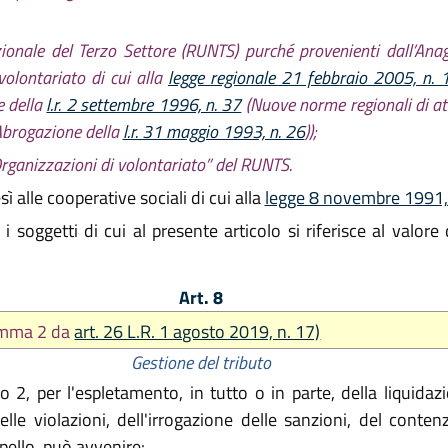
azionale del Terzo Settore (RUNTS) purché provenienti dall’An
volontariato di cui alla
legge regionale 21 febbraio 2005, n. 
e della
l.r. 2 settembre 1996, n. 37
(Nuove norme regionali di a
Abrogazione della
l.r. 31 maggio 1993, n. 26
));
 Organizzazioni di volontariato” del RUNTS.
ì alle cooperative sociali di cui alla
legge 8 novembre 1991,
 soggetti di cui al presente articolo si riferisce al valore
Art. 8
omma 2 da
art. 26 L.R. 1 agosto 2019, n. 17)
Gestione del tributo
olo 2, per l'espletamento, in tutto o in parte, della liquida
le violazioni, dell'irrogazione delle sanzioni, del contenz
rpello, può avvenire: