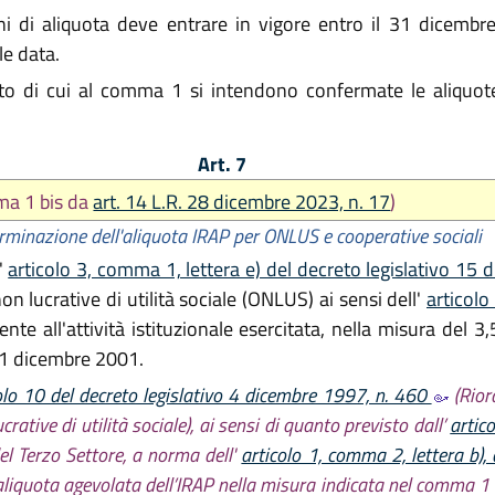
i di aliquota deve entrare in vigore entro il 31 dicembre
le data.
 di cui al comma 1 si intendono confermate le aliquote 
Art. 7
ma 1 bis da
art. 14 L.R. 28 dicembre 2023, n. 17
)
rminazione dell'aliquota IRAP per ONLUS e cooperative sociali
l'
articolo 3, comma 1, lettera e) del decreto legislativo 15
n lucrative di utilità sociale (ONLUS) ai sensi dell'
articolo
nte all'attività istituzionale esercitata, nella misura del 
31 dicembre 2001.
olo 10 del decreto legislativo 4 dicembre 1997, n. 460
(Riord
ative di utilità sociale), ai sensi di quanto previsto dall’
artic
el Terzo Settore, a norma dell'
articolo 1, comma 2, lettera b)
’aliquota agevolata dell’IRAP nella misura indicata nel comma 1 e