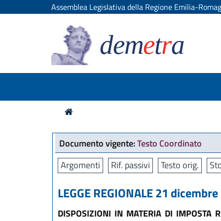
Assemblea Legislativa della Regione Emilia-Roma
dem
e
t
r
a
Documento vigente:
Testo Coordinato
Argomenti
Rif. passivi
Testo orig.
Sto
LEGGE REGIONALE 21 dicembre 2
DISPOSIZIONI IN MATERIA DI IMPOSTA 