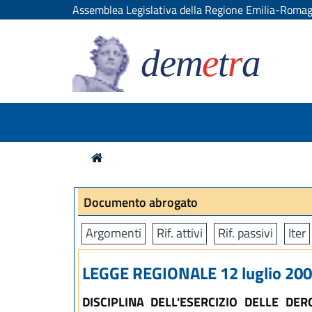
Assemblea Legislativa della Regione Emilia-Roma
dem
e
t
r
a
Documento abrogato
Argomenti
Rif. attivi
Rif. passivi
Iter
LEGGE REGIONALE 12 luglio 2002
DISCIPLINA DELL'ESERCIZIO DELLE DE