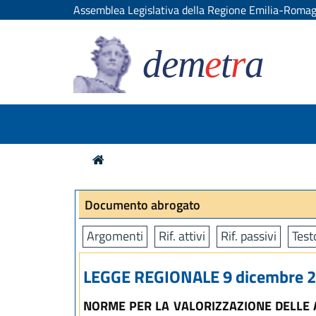
Assemblea Legislativa della Regione Emilia-Roma
dem
e
t
r
a
Documento abrogato
Argomenti
Rif. attivi
Rif. passivi
Test
LEGGE REGIONALE 9 dicembre 20
NORME PER LA VALORIZZAZIONE DELLE 