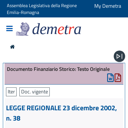
Assemblea Legislativa della Regione
My Demetra
Emilia-Romagna
dem
e
t
r
a
Documento Finanziario Storico: Testo Originale
Iter
Doc. vigente
LEGGE REGIONALE 23 dicembre 2002,
n. 38