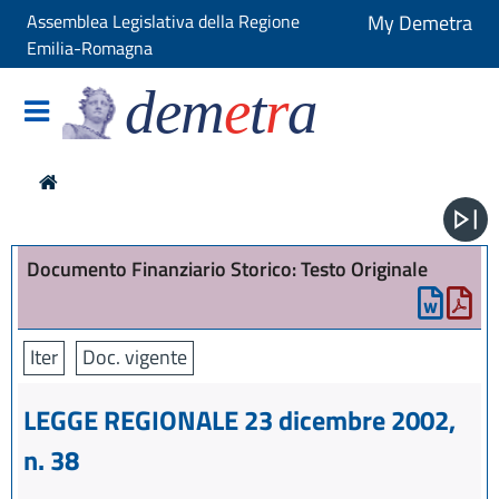
Assemblea Legislativa della Regione
My Demetra
Emilia-Romagna
dem
e
t
r
a
Documento Finanziario Storico: Testo Originale
Iter
Doc. vigente
LEGGE REGIONALE 23 dicembre 2002,
n. 38