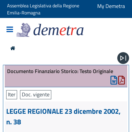
Assemblea Legislativa della Regione
My Demetra
Emilia-Romagna
dem
e
t
r
a
Documento Finanziario Storico: Testo Originale
Iter
Doc. vigente
LEGGE REGIONALE 23 dicembre 2002,
n. 38