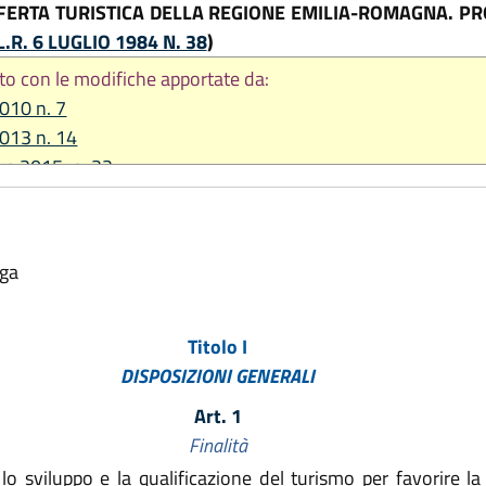
FFERTA TURISTICA DELLA REGIONE EMILIA-ROMAGNA. 
L.R. 6 LUGLIO 1984 N. 38
)
to con le modifiche apportate da:
2010 n. 7
2013 n. 14
re 2015, n. 22
 2020, n. 1
2020, n. 3
e 2021, n. 14
lga
re 2023, n. 17
Titolo I
DISPOSIZIONI GENERALI
Art. 1
Finalità
iluppo e la qualificazione del turismo per favorire la cr