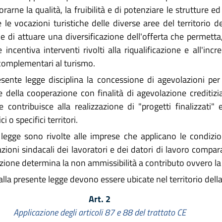
orarne la qualità, la fruibilità e di potenziare le strutture ed
re le vocazioni turistiche delle diverse aree del territorio d
e di attuare una diversificazione dell'offerta che permett
 incentiva interventi rivolti alla riqualificazione e all'inc
 complementari al turismo.
sente legge disciplina la concessione di agevolazioni per i
 e della cooperazione con finalità di agevolazione creditizi
ontribuisce alla realizzazione di "progetti finalizzati" e 
i o specifici territori.
egge sono rivolte alle imprese che applicano le condizioni
zzazioni sindacali dei lavoratori e dei datori di lavoro comp
dizione determina la non ammissibilità a contributo ovvero la
i alla presente legge devono essere ubicate nel territorio de
Art. 2
Applicazione degli articoli 87 e 88 del trattato CE