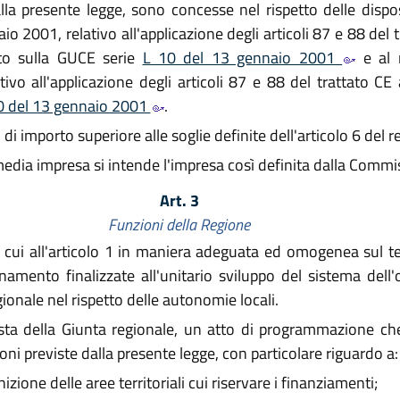
la presente legge, sono concesse nel rispetto delle dispos
2001, relativo all'applicazione degli articoli 87 e 88 del tr
ato sulla GUCE serie
L 10 del 13 gennaio 2001
e al 
o all'applicazione degli articoli 87 e 88 del trattato CE 
0 del 13 gennaio 2001
.
di importo superiore alle soglie definite dell'articolo 6 del
e media impresa si intende l'impresa così definita dalla Comm
Art. 3
Funzioni della Regione
 cui all'articolo 1 in maniera adeguata ed omogenea sul ter
mento finalizzate all'unitario sviluppo del sistema dell'of
egionale nel rispetto delle autonomie locali.
ta della Giunta regionale, un atto di programmazione che d
ioni previste dalla presente legge, con particolare riguardo a:
izione delle aree territoriali cui riservare i finanziamenti;