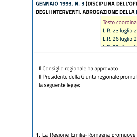
GENNAIO 1993, N. 3
(DISCIPLINA DELL'O
DEGLI INTERVENTI. ABROGAZIONE DELLA
Testo coordina
L.R. 23 luglio 
L.R. 26 luglio 
L.R. 29 dicemb
L.R. 29 maggio
L.R. 31 luglio 
Il Consiglio regionale ha approvato
L.R. 21 ottobr
Il Presidente della Giunta regionale promu
L.R. 28 dicemb
la seguente legge:
1.
La Regione Emilia-Romagna promuove lo sv