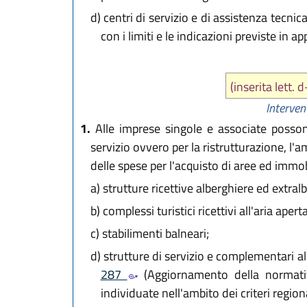
d)
centri di servizio e di assistenza tecni
con i limiti e le indicazioni previste in a
(inserita lett.
Intervent
1.
Alle imprese singole e associate possono
servizio ovvero per la ristrutturazione, l
delle spese per l'acquisto di aree ed immobi
a)
strutture ricettive alberghiere ed extra
b)
complessi turistici ricettivi all'aria ape
c)
stabilimenti balneari;
d)
strutture di servizio e complementari alla
287
(Aggiornamento della normativa 
individuate nell'ambito dei criteri regiona