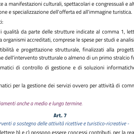
te a manifestazioni culturali, spettacolari e congressuali e a
ione e specializzazione dell'offerta ed all'immagine turistica.
i:
 qualità da parte delle strutture indicate al comma 1, lette
a organismi accreditati, comprese le spese per studi e analisi
ibilità e progettazione strutturale, finalizzati alla proget
one dell'intervento strutturale o almeno di un primo stralcio 
matici di controllo di gestione e di soluzioni informatich
tici per la gestione dei servizi ovvero per attività di comm
ziamenti anche a medio e lungo termine.
Art. 7
rventi a sostegno delle attività ricettive e turistico-ricreative -
 lettere b) e c) possono essere concessi contributi, per la r