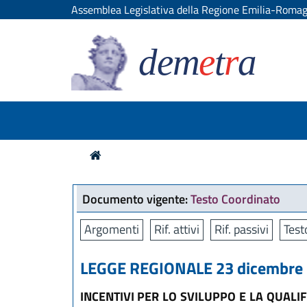
Assemblea Legislativa della Regione Emilia-Roma
dem
e
t
r
a
Documento vigente:
Testo Coordinato
Argomenti
Rif. attivi
Rif. passivi
Test
LEGGE REGIONALE 23 dicembre 2
INCENTIVI PER LO SVILUPPO E LA QUALI