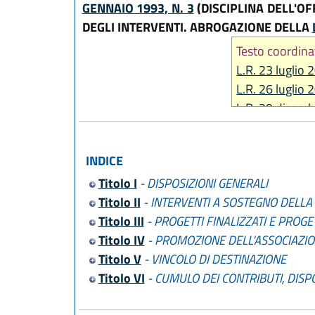
GENNAIO 1993, N. 3
(DISCIPLINA DELL'O
DEGLI INTERVENTI. ABROGAZIONE DELLA
Testo coordina
L.R. 23 luglio 
L.R. 26 luglio 
L.R. 29 dicemb
L.R. 29 maggio
L.R. 31 luglio 
INDICE
L.R. 21 ottobr
Titolo I
- DISPOSIZIONI GENERALI
L.R. 28 dicemb
Titolo II
- INTERVENTI A SOSTEGNO DELLA 
Titolo III
- PROGETTI FINALIZZATI E PROGET
Titolo IV
- PROMOZIONE DELL'ASSOCIAZIO
Titolo V
- VINCOLO DI DESTINAZIONE
Titolo VI
- CUMULO DEI CONTRIBUTI, DISPO