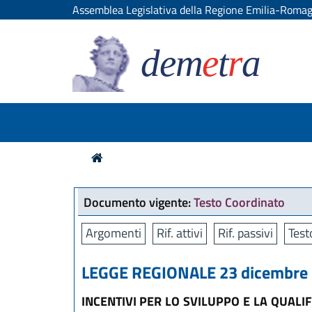
Assemblea Legislativa della Regione Emilia-Roma
dem
e
t
r
a
Documento vigente:
Testo Coordinato
Argomenti
Rif. attivi
Rif. passivi
Test
LEGGE REGIONALE 23 dicembre 2
INCENTIVI PER LO SVILUPPO E LA QUALI