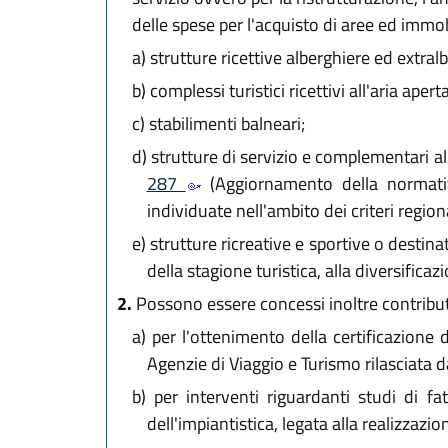
delle spese per l'acquisto di aree ed immobi
a)
strutture ricettive alberghiere ed extra
b)
complessi turistici ricettivi all'aria ape
c)
stabilimenti balneari;
d)
strutture di servizio e complementari alla
287
(Aggiornamento della normativa 
individuate nell'ambito dei criteri regiona
e)
strutture ricreative e sportive o destina
della stagione turistica, alla diversificaz
2.
Possono essere concessi inoltre contribut
a)
per l'ottenimento della certificazione di
Agenzie di Viaggio e Turismo rilasciata d
b)
per interventi riguardanti studi di fatt
dell'impiantistica, legata alla realizzazi