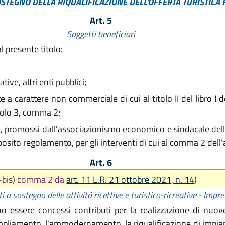
OSTEGNO DELLA RIQUALIFICAZIONE DELL'OFFERTA TURISTICA
Art. 5
Soggetti beneficiari
 presente titolo:
tive, altri enti pubblici;
a carattere non commerciale di cui al titolo II del libro I de
ticolo 3, comma 2;
ca, promossi dall'associazionismo economico e sindacale dell
pposito regolamento, per gli interventi di cui al comma 2 dell'
Art. 6
 d-bis) comma 2 da
art. 11 L.R. 21 ottobre 2021, n. 14
)
i a sostegno delle attività ricettive e turistico-ricreative - Impr
 essere concessi contributi per la realizzazione di nuove
'ampliamento, l'ammodernamento, la riqualificazione di impian