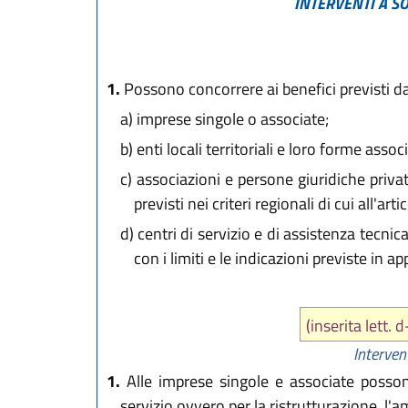
INTERVENTI A S
1.
Possono concorrere ai benefici previsti dal
a)
imprese singole o associate;
b)
enti locali territoriali e loro forme associa
c)
associazioni e persone giuridiche private 
previsti nei criteri regionali di cui all'ar
d)
centri di servizio e di assistenza tecni
con i limiti e le indicazioni previste in a
(inserita lett.
Intervent
1.
Alle imprese singole e associate possono
servizio ovvero per la ristrutturazione, l