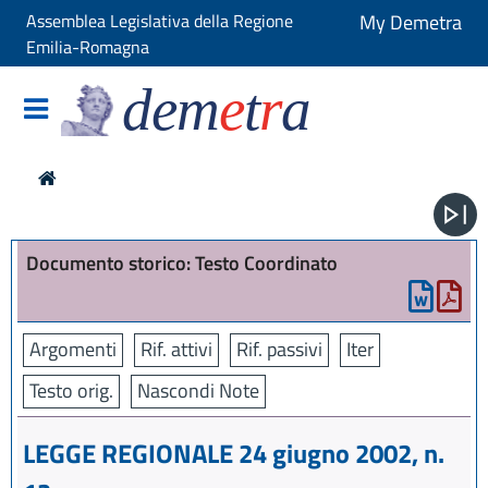
Assemblea Legislativa della Regione
My Demetra
Emilia-Romagna
dem
e
t
r
a
Documento storico: Testo Coordinato
Argomenti
Rif. attivi
Rif. passivi
Iter
Testo orig.
Nascondi Note
LEGGE REGIONALE 24 giugno 2002, n.