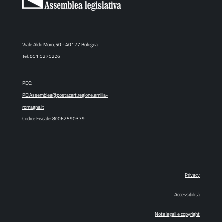
Viale Aldo Moro, 50 - 40127 Bologna
Tel. 051 5275226
PEC:
PEIAssemblea@postacert.regione.emilia-
romagna.it
Codice Fiscale: 80062590379
Privacy
Accessibilità
Note legali e copyright