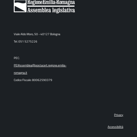
Viale Aldo Moro, 50 - 40127 Bologna
Tel. 051 5275226
PEC:
PEIAssemblea@postacert.regione.emilia-
romagna.it
Codice Fiscale: 80062590379
Privacy
Accessibilità