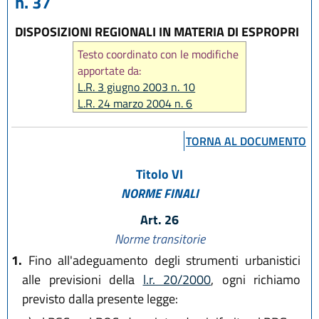
n. 37
DISPOSIZIONI REGIONALI IN MATERIA DI ESPROPRI
Testo coordinato con le modifiche
apportate da:
L.R. 3 giugno 2003 n. 10
L.R. 24 marzo 2004 n. 6
L.R. 6 luglio 2009 n. 6
L.R. 26 novembre 2010 n. 11
TORNA AL DOCUMENTO
L.R. 22 dicembre 2011 n. 21
L.R. 30 maggio 2016, n. 9
Titolo VI
L.R. 1 agosto 2017, n. 18
NORME FINALI
L.R. 25 luglio 2025, n. 9
Art. 26
Norme transitorie
1.
Fino all'adeguamento degli strumenti urbanistici
alle previsioni della
l.r. 20/2000
, ogni richiamo
previsto dalla presente legge: