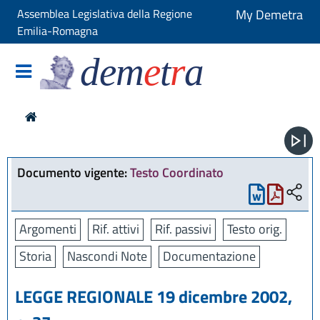
Assemblea Legislativa della Regione
My Demetra
Emilia-Romagna
dem
e
t
r
a
Documento vigente:
Testo Coordinato
Argomenti
Rif. attivi
Rif. passivi
Testo orig.
Storia
Nascondi Note
Documentazione
LEGGE REGIONALE 19 dicembre 2002,