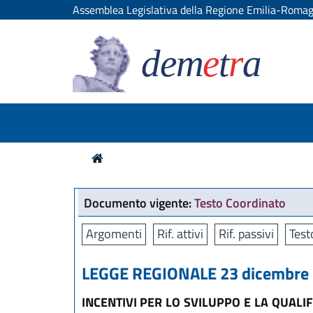
Assemblea Legislativa della Regione Emilia-Roma
dem
e
t
r
a
Documento vigente:
Testo Coordinato
Argomenti
Rif. attivi
Rif. passivi
Test
LEGGE REGIONALE 23 dicembre 2
INCENTIVI PER LO SVILUPPO E LA QUALI