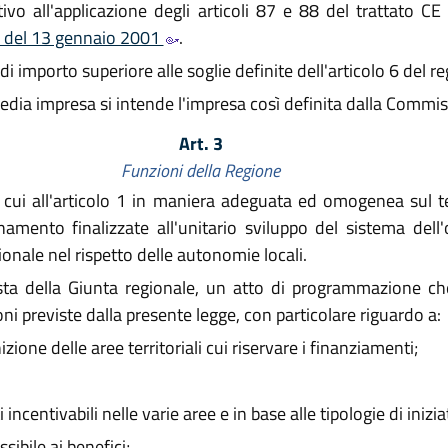
o all'applicazione degli articoli 87 e 88 del trattato CE
 del 13 gennaio 2001
.
i importo superiore alle soglie definite dell'articolo 6 del 
 media impresa si intende l'impresa così definita dalla Commi
Art. 3
Funzioni della Regione
 cui all'articolo 1 in maniera adeguata ed omogenea sul ter
mento finalizzate all'unitario sviluppo del sistema dell'of
gionale nel rispetto delle autonomie locali.
ta della Giunta regionale, un atto di programmazione che d
oni previste dalla presente legge, con particolare riguardo a:
zione delle aree territoriali cui riservare i finanziamenti;
ncentivabili nelle varie aree e in base alle tipologie di inizia
ibile ai benefici;