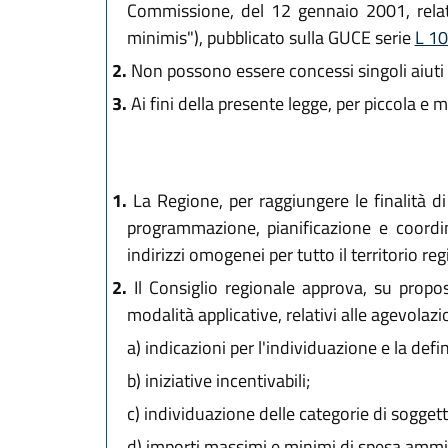
Commissione, del 12 gennaio 2001, relativ
minimis"), pubblicato sulla GUCE serie
L 10
2.
Non possono essere concessi singoli aiuti d
3.
Ai fini della presente legge, per piccola e
1.
La Regione, per raggiungere le finalità di
programmazione, pianificazione e coordina
indirizzi omogenei per tutto il territorio re
2.
Il Consiglio regionale approva, su propos
modalità applicative, relativi alle agevolazi
a)
indicazioni per l'individuazione e la defini
b)
iniziative incentivabili;
c)
individuazione delle categorie di soggetti i
d)
importi massimi e minimi di spesa ammiss