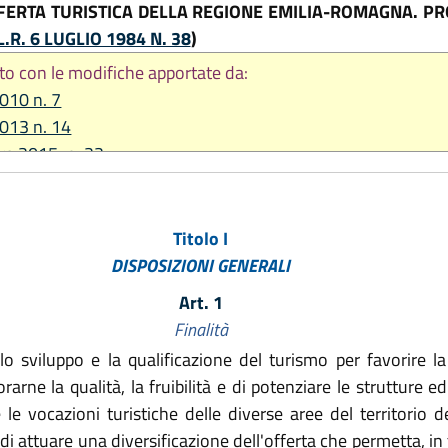
FFERTA TURISTICA DELLA REGIONE EMILIA-ROMAGNA. 
L.R. 6 LUGLIO 1984 N. 38
)
to con le modifiche apportate da:
2010 n. 7
2013 n. 14
re 2015, n. 22
 2020, n. 1
2020, n. 3
e 2021, n. 14
Titolo I
re 2023, n. 17
DISPOSIZIONI GENERALI
Art. 1
Finalità
iluppo e la qualificazione del turismo per favorire la c
rarne la qualità, la fruibilità e di potenziare le strutture e
re le vocazioni turistiche delle diverse aree del territorio 
di attuare una diversificazione dell'offerta che permetta, in