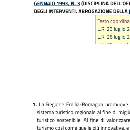
GENNAIO 1993, N. 3
(DISCIPLINA DELL'O
DEGLI INTERVENTI. ABROGAZIONE DELLA
Testo coordina
L.R. 23 luglio 
L.R. 26 luglio 
L.R. 29 dicemb
L.R. 29 maggio
L.R. 31 luglio 
L.R. 21 ottobr
L.R. 28 dicemb
1.
La Regione Emilia-Romagna promuove lo sv
sistema turistico regionale al fine di miglio
turistico sostenibile. Al fine di valorizza
turismo così come quelle più innovative, e 