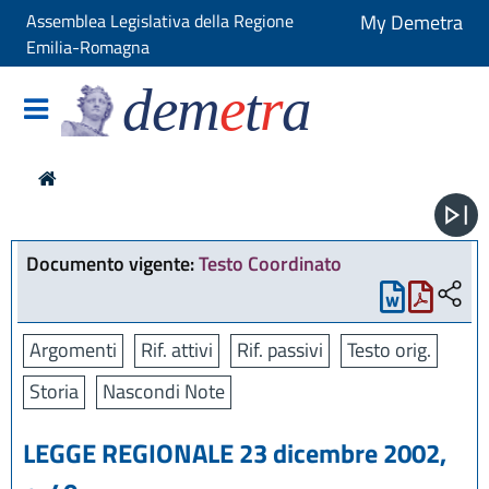
Assemblea Legislativa della Regione
My Demetra
Emilia-Romagna
dem
e
t
r
a
Documento vigente:
Testo Coordinato
Argomenti
Rif. attivi
Rif. passivi
Testo orig.
Storia
Nascondi Note
LEGGE REGIONALE 23 dicembre 2002,