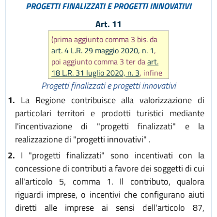
L.R. 28 dicembre 2023, n. 17
PROGETTI FINALIZZATI E PROGETTI INNOVATIVI
Art. 11
(prima aggiunto comma 3 bis. da
art. 4 L.R. 29 maggio 2020, n. 1
,
poi aggiunto comma 3 ter da
art.
18 L.R. 31 luglio 2020, n. 3
, infine
sostituito comma 3 bis da
art. 12
Progetti finalizzati e progetti innovativi
L.R. 28 dicembre 2023, n. 17
)
1.
La Regione contribuisce alla valorizzazione di
particolari territori e prodotti turistici mediante
l'incentivazione di "progetti finalizzati" e la
realizzazione di "progetti innovativi" .
2.
I "progetti finalizzati" sono incentivati con la
concessione di contributi a favore dei soggetti di cui
all'articolo 5, comma 1. Il contributo, qualora
riguardi imprese, o incentivi che configurano aiuti
diretti alle imprese ai sensi dell'articolo 87,