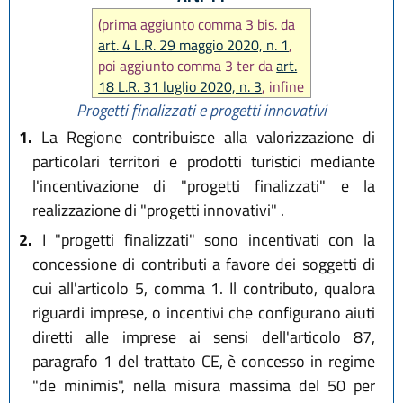
(prima aggiunto comma 3 bis. da
art. 4 L.R. 29 maggio 2020, n. 1
,
poi aggiunto comma 3 ter da
art.
18 L.R. 31 luglio 2020, n. 3
, infine
sostituito comma 3 bis da
art. 12
Progetti finalizzati e progetti innovativi
L.R. 28 dicembre 2023, n. 17
)
1.
La Regione contribuisce alla valorizzazione di
particolari territori e prodotti turistici mediante
l'incentivazione di "progetti finalizzati" e la
realizzazione di "progetti innovativi" .
2.
I "progetti finalizzati" sono incentivati con la
concessione di contributi a favore dei soggetti di
cui all'articolo 5, comma 1. Il contributo, qualora
riguardi imprese, o incentivi che configurano aiuti
diretti alle imprese ai sensi dell'articolo 87,
paragrafo 1 del trattato CE, è concesso in regime
"de minimis", nella misura massima del 50 per