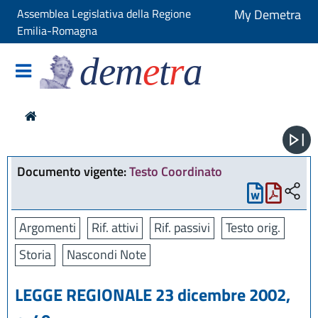
Assemblea Legislativa della Regione
My Demetra
Emilia-Romagna
dem
e
t
r
a
Documento vigente:
Testo Coordinato
Argomenti
Rif. attivi
Rif. passivi
Testo orig.
Storia
Nascondi Note
LEGGE REGIONALE 23 dicembre 2002,