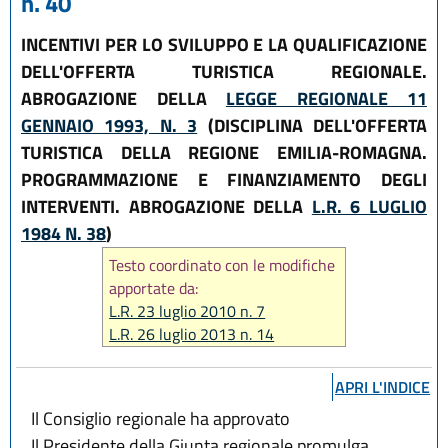
n. 40
INCENTIVI PER LO SVILUPPO E LA QUALIFICAZIONE
DELL'OFFERTA TURISTICA REGIONALE.
ABROGAZIONE DELLA
LEGGE REGIONALE 11
GENNAIO 1993, N. 3
(DISCIPLINA DELL'OFFERTA
TURISTICA DELLA REGIONE EMILIA-ROMAGNA.
PROGRAMMAZIONE E FINANZIAMENTO DEGLI
INTERVENTI. ABROGAZIONE DELLA
L.R. 6 LUGLIO
1984 N. 38
)
Testo coordinato con le modifiche
apportate da:
L.R. 23 luglio 2010 n. 7
L.R. 26 luglio 2013 n. 14
L.R. 29 dicembre 2015, n. 22
L.R. 29 maggio 2020, n. 1
APRI L'INDICE
L.R. 31 luglio 2020, n. 3
Il Consiglio regionale ha approvato
L.R. 21 ottobre 2021, n. 14
Il Presidente della Giunta regionale promulga