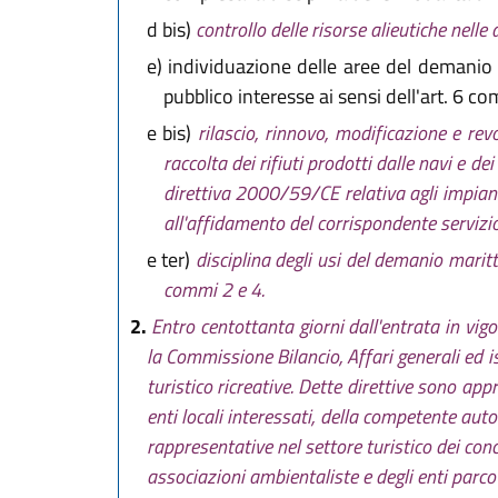
d bis)
controllo delle risorse alieutiche nelle 
e)
individuazione delle aree del demanio m
pubblico interesse ai sensi dell'art. 6 co
e bis)
rilascio, rinnovo, modificazione e rev
raccolta dei rifiuti prodotti dalle navi e de
direttiva 2000/59/CE relativa agli impianti p
all'affidamento del corrispondente servizio
e ter)
disciplina degli usi del demanio marit
commi 2 e 4.
2.
Entro centottanta giorni dall'entrata in vi
la Commissione Bilancio, Affari generali ed is
turistico ricreative. Dette direttive sono app
enti locali interessati, della competente aut
rappresentative nel settore turistico dei con
associazioni ambientaliste e degli enti parco 