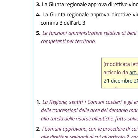
3.
La Giunta regionale approva direttive vinco
4.
La Giunta regionale approva direttive vinc
comma 3 dell'art. 3.
5.
Le funzioni amministrative relative ai ben
competenti per territorio.
(modificata le
articolo da
art
21 dicembre 2
inserito comm
1.
La Regione, sentiti i Comuni costieri e gli e
delle concessioni delle aree del demanio marit
alla tutela delle risorse alieutiche, fatto salv
2.
I Comuni approvano, con le procedure di cui a
alle direttive regionali di cui all'articolo 2,