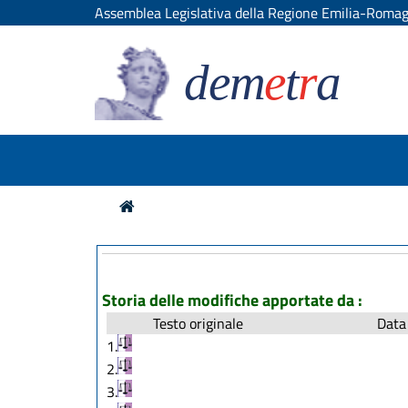
Assemblea Legislativa della Regione Emilia-Roma
dem
e
t
r
a
Storia delle modifiche apportate da :
Testo originale
Data 
1.
2.
3.