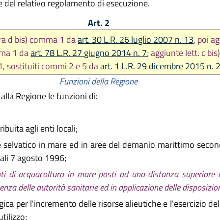
e del relativo regolamento di esecuzione.
Art. 2
era d bis) comma 1 da
art. 30 L.R. 26 luglio 2007 n. 13
, poi a
omma 1 da
art. 78 L.R. 27 giugno 2014 n. 7
; aggiunte lett. c bis
1, sostituiti commi 2 e 5 da
art. 1 L.R. 29 dicembre 2015 n. 
Funzioni della Regione
 alla Regione le funzioni di:
buita agli enti locali;
e selvatico in mare ed in aree del demanio marittimo secon
tali 7 agosto 1996;
anti di acquacoltura in mare posti ad una distanza superiore
enza delle autorità sanitarie ed in applicazione delle disposizion
ica per l'incremento delle risorse alieutiche e l'esercizio de
tilizzo;