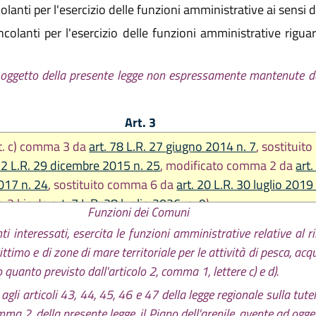
lanti per l'esercizio delle funzioni amministrative ai sensi d
olanti per l'esercizio delle funzioni amministrative riguarda
i oggetto della presente legge non espressamente mantenute d
Art. 3
tt. c) comma 3 da
art. 78 L.R. 27 giugno 2014 n. 7
, sostituito
. 2 L.R. 29 dicembre 2015 n. 25
, modificato comma 2 da
art.
017 n. 24
, sostituito comma 6 da
art. 20 L.R. 30 luglio 2019
a 2 bis da
art. 7 L.R. 28 luglio 2026, n. 9
)
Funzioni dei Comuni
nti interessati, esercita le funzioni amministrative relative al 
timo e di zone di mare territoriale per le attività di pesca, acq
o quanto previsto dall'articolo 2, comma 1, lettere c) e d).
gli articoli 43, 44, 45, 46 e 47 della legge regionale sulla tutel
 comma 2, della presente legge, il Piano dell'arenile, avente ad og