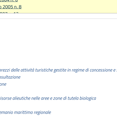
io 2005 n. 8
2007 n. 13
2009 n. 8
 2014 n. 7
re 2015 n. 25
re 2017 n. 24
2019 n. 13
2026, n. 9
prezzi delle attività turistiche gestite in regime di concessione e
nsultazione
ione
risorse alieutiche nelle aree e zone di tutela biologica
 demanio marittimo regionale