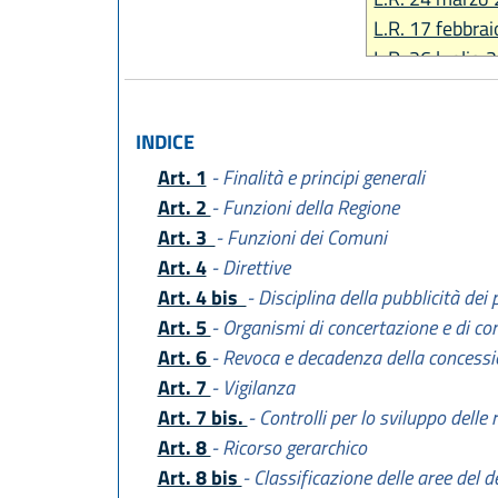
L.R. 17 febbra
L.R. 26 luglio 
L.R. 23 luglio 
L.R. 27 giugno
INDICE
L.R. 29 dicemb
Art. 1
- Finalità e principi generali
L.R. 21 dicemb
Art. 2
- Funzioni della Regione
L.R. 30 luglio 
Art. 3
- Funzioni dei Comuni
L.R. 28 luglio 
Art. 4
- Direttive
Art. 4 bis
- Disciplina della pubblicità dei 
Art. 5
- Organismi di concertazione e di co
Art. 6
- Revoca e decadenza della concess
Art. 7
- Vigilanza
Art. 7 bis.
- Controlli per lo sviluppo delle 
Art. 8
- Ricorso gerarchico
Art. 8 bis
- Classificazione delle aree del