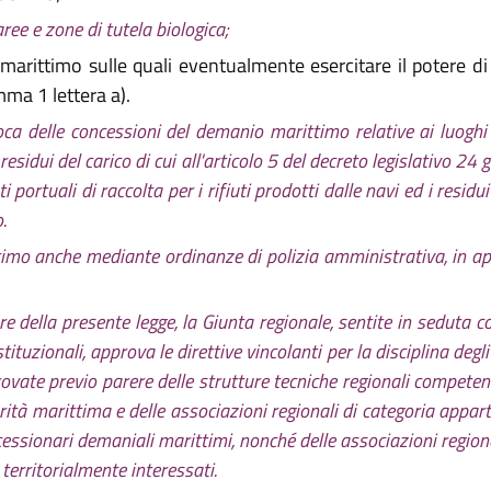
aree e zone di tutela biologica;
arittimo sulle quali eventualmente esercitare il potere di
mma 1 lettera a).
oca delle concessioni del demanio marittimo relative ai luoghi e
i residui del carico di cui all'articolo 5 del decreto legislativo 
ortuali di raccolta per i rifiuti prodotti dalle navi ed i residui 
.
timo anche mediante ordinanze di polizia amministrativa, in appl
gore della presente legge, la Giunta regionale, sentite in sedut
tituzionali, approva le direttive vincolanti per la disciplina deg
rovate previo parere delle strutture tecniche regionali competent
orità marittima e delle associazioni regionali di categoria appart
cessionari demaniali marittimi, nonché delle associazioni regional
territorialmente interessati.