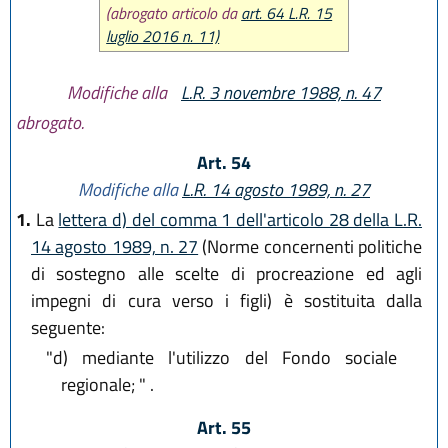
L.R. 19 dicembre 2016, n. 24
(abrogato articolo da
art. 64 L.R. 15
L.R. 6 novembre 2019, n. 22
luglio 2016 n. 11)
L.R. 10 dicembre 2019, n. 29
L.R. 28 dicembre 2023, n. 17
Modifiche alla
L.R. 3 novembre 1988, n. 47
L.R. 25 luglio 2025, n. 9
abrogato.
Art. 54
Modifiche alla
L.R. 14 agosto 1989, n. 27
1.
La
lettera d) del comma 1 dell'articolo 28 della L.R.
14 agosto 1989, n. 27
(Norme concernenti politiche
di sostegno alle scelte di procreazione ed agli
impegni di cura verso i figli) è sostituita dalla
seguente:
"d)
mediante l'utilizzo del Fondo sociale
regionale; " .
Art. 55