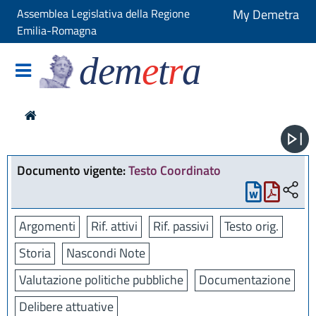
Assemblea Legislativa della Regione
My Demetra
Emilia-Romagna
dem
e
t
r
a
Documento vigente:
Testo Coordinato
Argomenti
Rif. attivi
Rif. passivi
Testo orig.
Storia
Nascondi Note
Valutazione politiche pubbliche
Documentazione
Delibere attuative