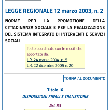
LEGGE REGIONALE 12 marzo 2003, n. 2
NORME PER LA PROMOZIONE DELLA
CITTADINANZA SOCIALE E PER LA REALIZZAZIONE
DEL SISTEMA INTEGRATO DI INTERVENTI E SERVIZI
SOCIALI
Testo coordinato con le modifiche
apportate da:
L.R. 24 marzo 2004, n. 5
L.R. 22 dicembre 2005 n. 20
L.R. 22 dicembre 2009 n. 24
L.R. 23 dicembre 2010 n. 14
TORNA AL DOCUMENTO
L.R. 22 dicembre 2011 n. 21
L.R. 21 dicembre 2012 n. 19
Titolo IX
L.R. 20 dicembre 2013 n. 28
DISPOSIZIONI FINALI E TRANSITORIE
L.R. 30 luglio 2015, n. 13
L.R. 15 luglio 2016 n. 11
Art. 53