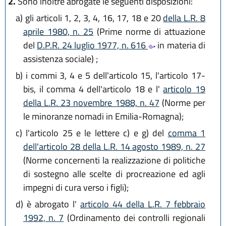
2.
Sono inoltre abrogate le seguenti disposizioni:
a)
gli articoli 1, 2, 3, 4, 16, 17, 18 e 20
della L.R. 8
aprile 1980, n. 25
(Prime norme di attuazione
del
D.P.R. 24 luglio 1977, n. 616
in materia di
assistenza sociale) ;
b)
i commi 3, 4 e 5 dell'articolo 15, l'articolo 17-
bis, il comma 4 dell'articolo 18 e l'
articolo 19
della L.R. 23 novembre 1988, n. 47
(Norme per
le minoranze nomadi in Emilia-Romagna);
c)
l'articolo 25 e le lettere c) e g) del
comma 1
dell'articolo 28 della L.R. 14 agosto 1989, n. 27
(Norme concernenti la realizzazione di politiche
di sostegno alle scelte di procreazione ed agli
impegni di cura verso i figli);
d)
è abrogato l'
articolo 44 della L.R. 7 febbraio
1992, n. 7
(Ordinamento dei controlli regionali