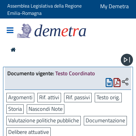
Assemblea Legislativa della Regione
My Demetra
Emilia-Romagna
dem
e
t
r
a
Documento vigente:
Testo Coordinato
Argomenti
Rif. attivi
Rif. passivi
Testo orig.
Storia
Nascondi Note
Valutazione politiche pubbliche
Documentazione
Delibere attuative