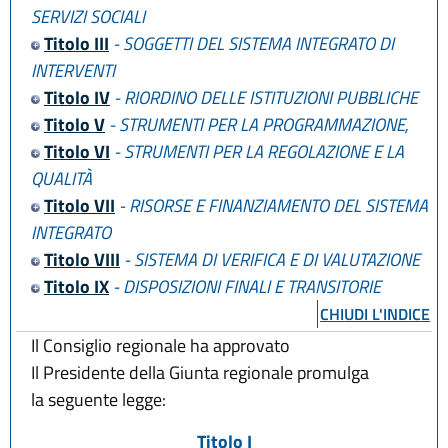
L.R. 19 dicembre 2016, n. 24
SERVIZI SOCIALI
L.R. 6 novembre 2019, n. 22
Titolo III
- SOGGETTI DEL SISTEMA INTEGRATO DI
L.R. 10 dicembre 2019, n. 29
INTERVENTI
L.R. 28 dicembre 2023, n. 17
Titolo IV
- RIORDINO DELLE ISTITUZIONI PUBBLICHE
L.R. 25 luglio 2025, n. 9
Titolo V
- STRUMENTI PER LA PROGRAMMAZIONE,
Titolo VI
- STRUMENTI PER LA REGOLAZIONE E LA
QUALITÀ
Titolo VII
- RISORSE E FINANZIAMENTO DEL SISTEMA
INTEGRATO
Titolo VIII
- SISTEMA DI VERIFICA E DI VALUTAZIONE
Titolo IX
- DISPOSIZIONI FINALI E TRANSITORIE
CHIUDI L'INDICE
Il Consiglio regionale ha approvato
Il Presidente della Giunta regionale promulga
la seguente legge:
Titolo I