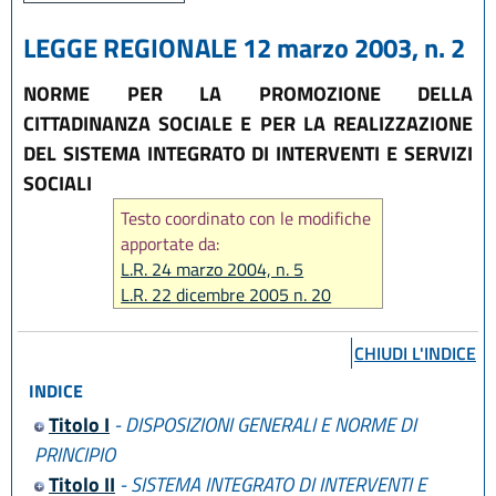
LEGGE REGIONALE 12 marzo 2003, n. 2
NORME PER LA PROMOZIONE DELLA
CITTADINANZA SOCIALE E PER LA REALIZZAZIONE
DEL SISTEMA INTEGRATO DI INTERVENTI E SERVIZI
SOCIALI
Testo coordinato con le modifiche
apportate da:
L.R. 24 marzo 2004, n. 5
L.R. 22 dicembre 2005 n. 20
L.R. 22 dicembre 2009 n. 24
L.R. 23 dicembre 2010 n. 14
CHIUDI L'INDICE
L.R. 22 dicembre 2011 n. 21
INDICE
L.R. 21 dicembre 2012 n. 19
L.R. 20 dicembre 2013 n. 28
Titolo I
- DISPOSIZIONI GENERALI E NORME DI
L.R. 30 luglio 2015, n. 13
PRINCIPIO
L.R. 15 luglio 2016 n. 11
Titolo II
- SISTEMA INTEGRATO DI INTERVENTI E